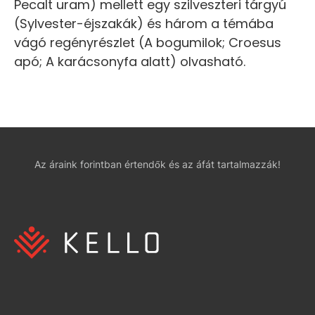
Pecalt uram) mellett egy szilveszteri tárgyú
(Sylvester-éjszakák) és három a témába
vágó regényrészlet (A bogumilok; Croesus
apó; A karácsonyfa alatt) olvasható.
Az áraink forintban értendők és az áfát tartalmazzák!