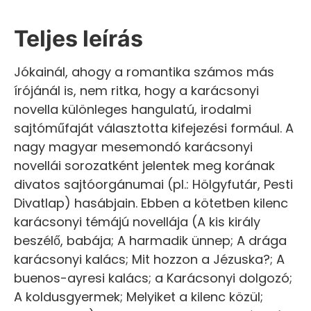
Teljes leírás
Jókainál, ahogy a romantika számos más
írójánál is, nem ritka, hogy a karácsonyi
novella különleges hangulatú, irodalmi
sajtóműfaját választotta kifejezési formául. A
nagy magyar mesemondó karácsonyi
novellái sorozatként jelentek meg korának
divatos sajtóorgánumai (pl.: Hölgyfutár, Pesti
Divatlap) hasábjain. Ebben a kötetben kilenc
karácsonyi témájú novellája (A kis király
beszélő, babája; A harmadik ünnep; A drága
karácsonyi kalács; Mit hozzon a Jézuska?; A
buenos-ayresi kalács; a Karácsonyi dolgozó;
A koldusgyermek; Melyiket a kilenc közül;