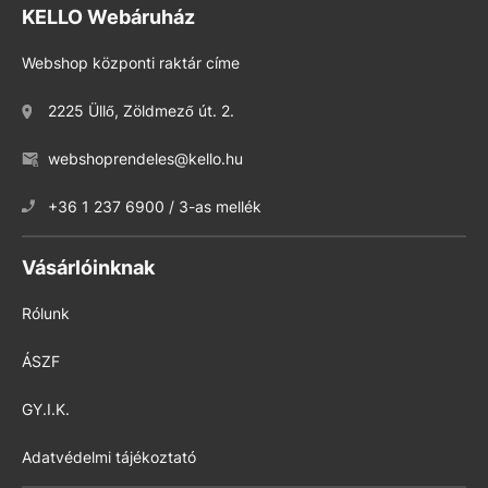
KELLO Webáruház
Webshop központi raktár címe
2225 Üllő, Zöldmező út. 2.
webshoprendeles@kello.hu
+36 1 237 6900 / 3-as mellék
Vásárlóinknak
Rólunk
ÁSZF
GY.I.K.
Adatvédelmi tájékoztató