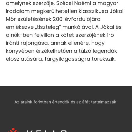
amelynek szerzője, Szécsi Noémi a magyar
irodalom megkerülhetetlen klasszikusa Jókai
Mór születésének 200. évfordulójára
emlékezve „tiszteleg” munkájával. A Jókai és
a nők-ben felvillan a kötet szerzőjének író
iránti rajongása, annak ellenére, hogy
könyvében érzékelhetően a túlzó legendák
eloszlatására, tárgyilagosságra törekszik.
Az áraink forintban értendők és az áfát tartalmazzák!