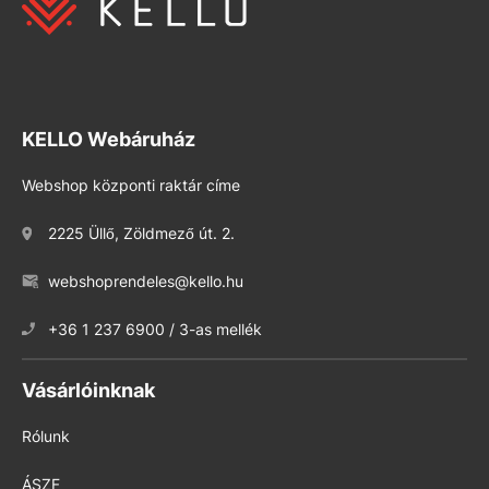
KELLO Webáruház
Webshop központi raktár címe
2225 Üllő, Zöldmező út. 2.
webshoprendeles@kello.hu
+36 1 237 6900 / 3-as mellék
Vásárlóinknak
Rólunk
ÁSZF