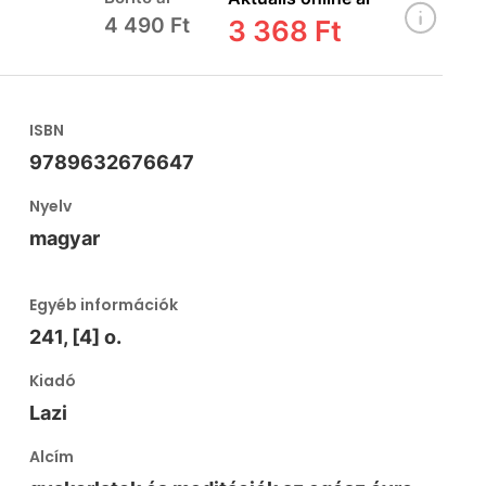
4 490 Ft
3 368 Ft
ISBN
9789632676647
Nyelv
magyar
Egyéb információk
241, [4] o.
Kiadó
Lazi
Alcím