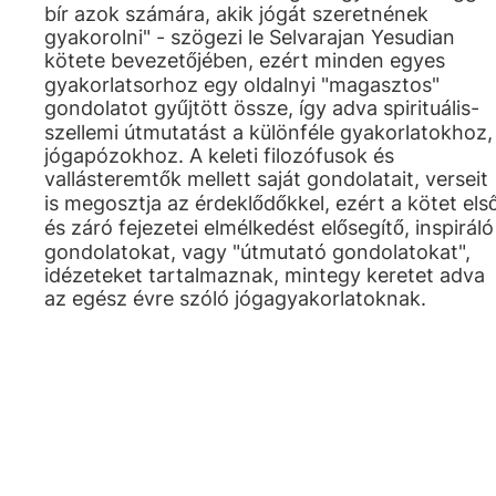
bír azok számára, akik jógát szeretnének
gyakorolni" - szögezi le Selvarajan Yesudian
kötete bevezetőjében, ezért minden egyes
gyakorlatsorhoz egy oldalnyi "magasztos"
gondolatot gyűjtött össze, így adva spirituális-
szellemi útmutatást a különféle gyakorlatokhoz,
jógapózokhoz. A keleti filozófusok és
vallásteremtők mellett saját gondolatait, verseit
is megosztja az érdeklődőkkel, ezért a kötet els
és záró fejezetei elmélkedést elősegítő, inspiráló
gondolatokat, vagy "útmutató gondolatokat",
idézeteket tartalmaznak, mintegy keretet adva
az egész évre szóló jógagyakorlatoknak.