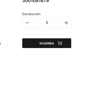
3001091679
Darabszám
ő
KOSÁRBA