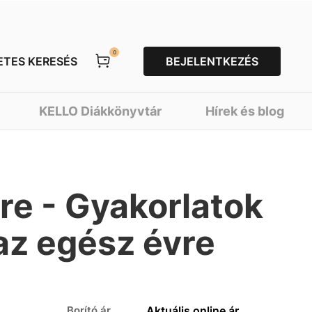
0
ETES KERESÉS
BEJELENTKEZÉS
KELLO Diákkönyvtár
Hírek és blog
tre - Gyakorlatok
az egész évre
Borító ár
Aktuális online ár