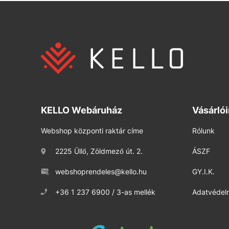
KELLO Webáruház
Vásárló
Webshop központi raktár címe
Rólunk
2225 Üllő, Zöldmező út. 2.
ÁSZF
webshoprendeles@kello.hu
GY.I.K.
+36 1 237 6900 / 3-as mellék
Adatvédelm