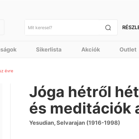
RÉSZL
nságok
Sikerlista
Akciók
Outlet
sz évre
Jóga hétről hé
és meditációk 
Yesudian, Selvarajan (1916-1998)