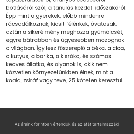
botlásáról szól, a tanulás kezdeti időszakáról.
Épp mint a gyerekek, előbb mindenre
rácsodálkoznak, kicsit félénkek, óvatosak,
aztán a sikerélmény meghozza gyümölcsét,
egyre bátrabban és ügyesebben mozognak
a világban. Így lesz főszereplő a béka, a cica,
a kutyus, a barika, a kisróka, és számos
kedves állatka, és olyanok is, akik nem
közvetlen környezetünkben élnek, mint a
koala, zsiráf vagy teve, 25 köteten keresztül.
Az áraink forintban értendők és az áfát tartalmazzák!