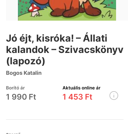
Jó éjt, kisróka! – Állati
kalandok – Szivacskönyv
(lapozó)
Bogos Katalin
Borító ár
Aktuális online ár
1 990 Ft
1 453 Ft