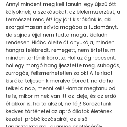
Annyi mindent meg kell tanulni egy újszülött
kölyöknek, a szokásokat, az élelemszerzést, a
természet rendjét! Így járt kisrókánk is, aki
szorgalmasan szívta magába a tudományt,
de sajnos éjjel nem tudta magát kialudni
rendesen. Hiába ölelte át anyukája, minden
hangra felébredt, remegett, nem értette, mi
minden történik körötte. Hol az ág reccsent,
hol egy morgó hang ijesztette meg, suhogás,
zurrogás, felismerhetetlen zajok! A felriadt
kisróka teljesen kimerülve ébredt, no de ha
felkel a nap, menni kell! Hamar megtanulod
te is, mikor minek van itt az ideje, és az erdő
él akkor is, ha te alszol, ne félj! Sorozatunk
kedves történetei az apró állatok életének
kezdeti próbálkozásairól, az első
tapasztalatokról, aranyos csetléséről-