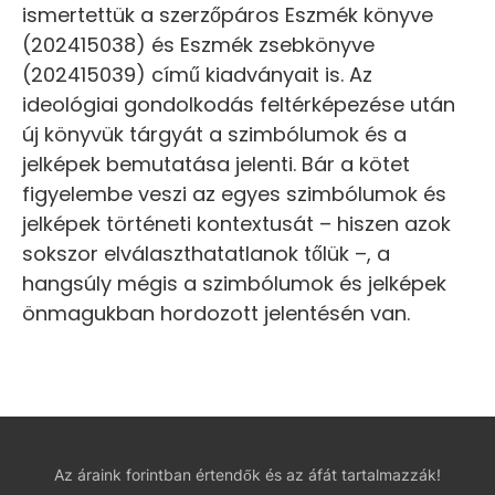
ismertettük a szerzőpáros Eszmék könyve
(202415038) és Eszmék zsebkönyve
(202415039) című kiadványait is. Az
ideológiai gondolkodás feltérképezése után
új könyvük tárgyát a szimbólumok és a
jelképek bemutatása jelenti. Bár a kötet
figyelembe veszi az egyes szimbólumok és
jelképek történeti kontextusát – hiszen azok
sokszor elválaszthatatlanok tőlük –, a
hangsúly mégis a szimbólumok és jelképek
önmagukban hordozott jelentésén van.
Az áraink forintban értendők és az áfát tartalmazzák!