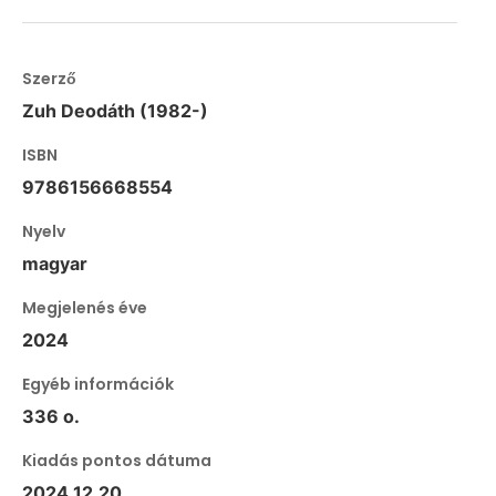
Szerző
Zuh Deodáth (1982-)
ISBN
9786156668554
Nyelv
magyar
Megjelenés éve
2024
Egyéb információk
336 o.
Kiadás pontos dátuma
2024.12.20