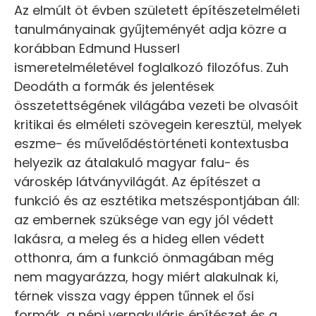
Az elmúlt öt évben született építészetelméleti
tanulmányainak gyűjteményét adja közre a
korábban Edmund Husserl
ismeretelméletével foglalkozó filozófus. Zuh
Deodáth a formák és jelentések
összetettségének világába vezeti be olvasóit
kritikai és elméleti szövegein keresztül, melyek
eszme- és művelődéstörténeti kontextusba
helyezik az átalakuló magyar falu- és
városkép látványvilágát. Az építészet a
funkció és az esztétika metszéspontjában áll:
az embernek szüksége van egy jól védett
lakásra, a meleg és a hideg ellen védett
otthonra, ám a funkció önmagában még
nem magyarázza, hogy miért alakulnak ki,
térnek vissza vagy éppen tűnnek el ősi
formák, a népi vernakuláris építészet és a