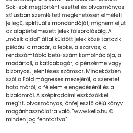
Sok-sok megtörtént esettel és olvasmányos
stílusban szemlélteti meglehetősen elméleti
jellegű, spirituális mondandóját, mígnem eljut
az alapértelmezett jelek fölsorolásáig. A
„másik oldal” által küldött jelek közé tartozik
például a madár, a lepke, a szarvas, a
rendszámtábla betű-szám kombinációja, a
madártoll, a katicabogár, a pénzérme vagy
bizonyos, jelentéses számsor. Mindeközben
szól a Föld mágneses mezejéről, a szeretet
hatalmáról, a félelem elengedéséről és a
bizalomról. A szépirodalmi eszközökkel
megírt, olvasmányos, önfejlesztő célú könyv
magánhasználatra való. "www.kello.hu ©
minden jog fenntartva"