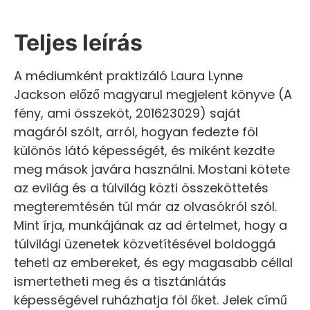
Teljes leírás
A médiumként praktizáló Laura Lynne
Jackson előző magyarul megjelent könyve (A
fény, ami összeköt, 201623029) saját
magáról szólt, arról, hogyan fedezte föl
különös látó képességét, és miként kezdte
meg mások javára használni. Mostani kötete
az evilág és a túlvilág közti összeköttetés
megteremtésén túl már az olvasókról szól.
Mint írja, munkájának az ad értelmet, hogy a
túlvilági üzenetek közvetítésével boldoggá
teheti az embereket, és egy magasabb céllal
ismertetheti meg és a tisztánlátás
képességével ruházhatja föl őket. Jelek című