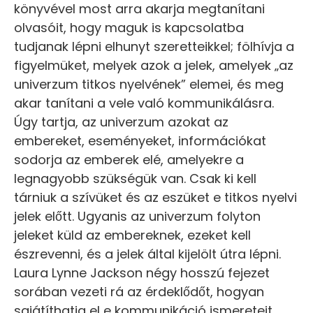
könyvével most arra akarja megtanítani
olvasóit, hogy maguk is kapcsolatba
tudjanak lépni elhunyt szeretteikkel; fölhívja a
figyelmüket, melyek azok a jelek, amelyek „az
univerzum titkos nyelvének” elemei, és meg
akar tanítani a vele való kommunikálásra.
Úgy tartja, az univerzum azokat az
embereket, eseményeket, információkat
sodorja az emberek elé, amelyekre a
legnagyobb szükségük van. Csak ki kell
tárniuk a szívüket és az eszüket e titkos nyelvi
jelek előtt. Ugyanis az univerzum folyton
jeleket küld az embereknek, ezeket kell
észrevenni, és a jelek által kijelölt útra lépni.
Laura Lynne Jackson négy hosszú fejezet
sorában vezeti rá az érdeklődőt, hogyan
sajátíthatja el e kommunikáció ismereteit.