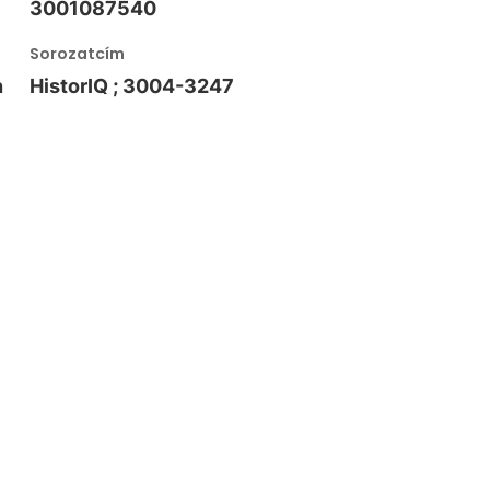
3001087540
Sorozatcím
n
HistorIQ ; 3004-3247