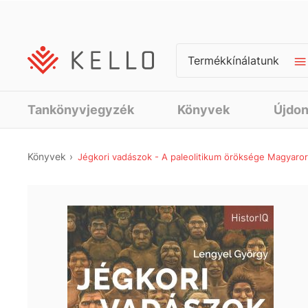
Termékkínálatunk
Tankönyvjegyzék
Könyvek
Újdo
Könyvek
Jégkori vadászok - A paleolitikum öröksége Magyaro