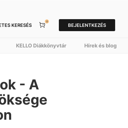
0
ETES KERESÉS
BEJELENTKEZÉS
KELLO Diákkönyvtár
Hírek és blog
ok - A
röksége
on