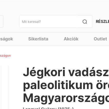
RÉSZL
nságok
Sikerlista
Akciók
Outlet
rszágon
Jégkori vadász
paleolitikum ö
Magyarország