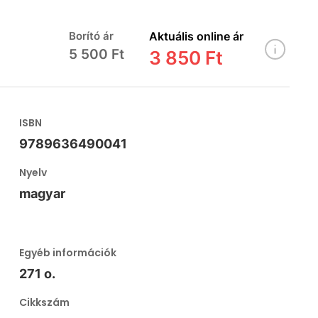
Borító ár
Aktuális online ár
5 500 Ft
3 850 Ft
ISBN
9789636490041
Nyelv
magyar
Egyéb információk
271 o.
Cikkszám