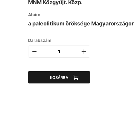
MNM Közgyűjt. Közp.
Alcím
a paleolitikum öröksége Magyarországo
Darabszám
a
KOSÁRBA