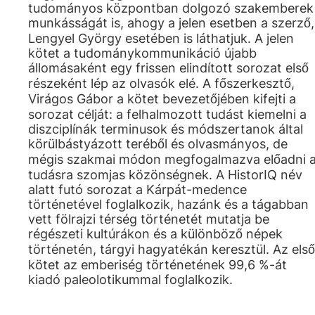
tudományos központban dolgozó szakemberek
munkásságát is, ahogy a jelen esetben a szerző,
Lengyel György esetében is láthatjuk. A jelen
kötet a tudománykommunikáció újabb
állomásaként egy frissen elindított sorozat első
részeként lép az olvasók elé. A főszerkesztő,
Virágos Gábor a kötet bevezetőjében kifejti a
sorozat célját: a felhalmozott tudást kiemelni a
diszciplínák terminusok és módszertanok által
körülbástyázott teréből és olvasmányos, de
mégis szakmai módon megfogalmazva előadni 
tudásra szomjas közönségnek. A HistorIQ név
alatt futó sorozat a Kárpát-medence
történetével foglalkozik, hazánk és a tágabban
vett fölrajzi térség történetét mutatja be
régészeti kultúrákon és a különböző népek
történetén, tárgyi hagyatékán keresztül. Az első
kötet az emberiség történetének 99,6 %-át
kiadó paleolotikummal foglalkozik.