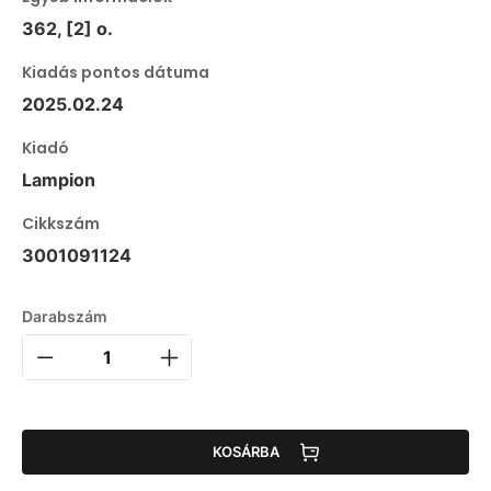
362, [2] o.
Kiadás pontos dátuma
2025.02.24
Kiadó
Lampion
Cikkszám
3001091124
Darabszám
KOSÁRBA