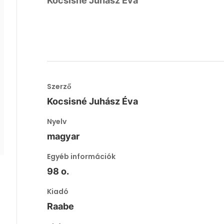
Kocsisné Juhász Éva
Szerző
Kocsisné Juhász Éva
Nyelv
magyar
Egyéb információk
98 o.
Kiadó
Raabe