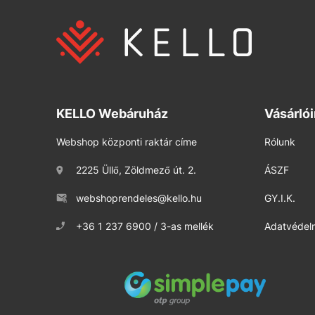
KELLO Webáruház
Vásárló
Webshop központi raktár címe
Rólunk
2225 Üllő, Zöldmező út. 2.
ÁSZF
webshoprendeles@kello.hu
GY.I.K.
+36 1 237 6900 / 3-as mellék
Adatvédelm