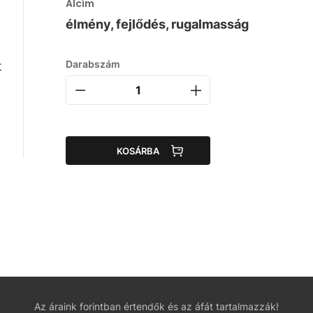
Alcím
élmény, fejlődés, rugalmasság
Darabszám
t
KOSÁRBA
Az áraink forintban értendők és az áfát tartalmazzák!