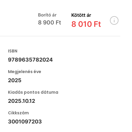
Borító ár
Kötött ár
8 900 Ft
8 010 Ft
ISBN
9789635782024
Megjelenés éve
2025
Kiadás pontos dátuma
2025.10.12
Cikkszám
3001097203