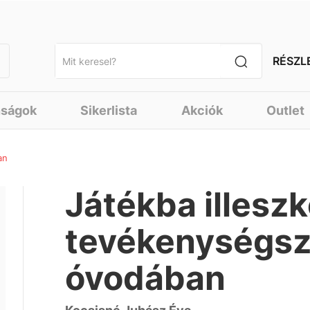
RÉSZL
nságok
Sikerlista
Akciók
Outlet
an
Játékba illesz
tevékenységsz
óvodában