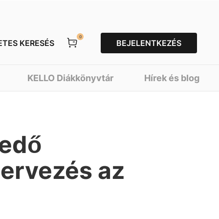
0
ETES KERESÉS
BEJELENTKEZÉS
KELLO Diákkönyvtár
Hírek és blog
kedő
ervezés az