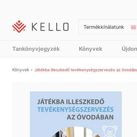
Termékkínálatunk
Tankönyvjegyzék
Könyvek
Újdo
Könyvek
Játékba illeszkedő tevékenységszervezés az óvodáb