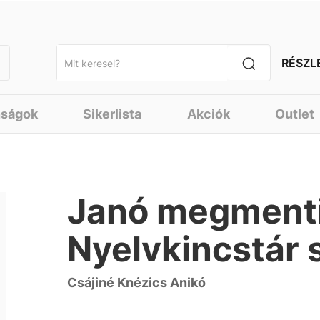
RÉSZL
nságok
Sikerlista
Akciók
Outlet
Janó megmenti 
Nyelvkincstár 
Csájiné Knézics Anikó