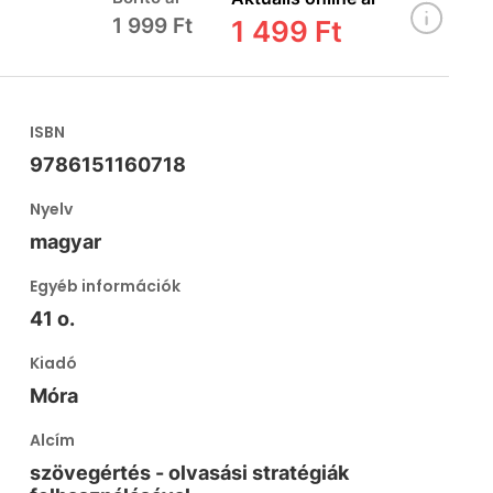
1 999 Ft
1 499 Ft
ISBN
9786151160718
Nyelv
magyar
Egyéb információk
41 o.
Kiadó
Móra
Alcím
szövegértés - olvasási stratégiák