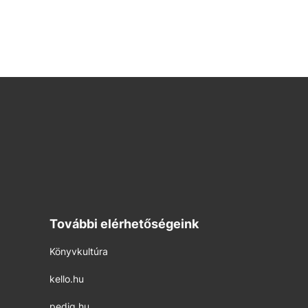
További elérhetőségeink
Könyvkultúra
kello.hu
pedig.hu