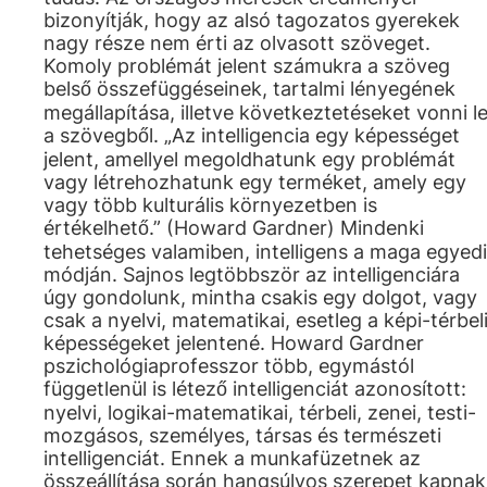
bizonyítják, hogy az alsó tagozatos gyerekek
nagy része nem érti az olvasott szöveget.
Komoly problémát jelent számukra a szöveg
belső összefüggéseinek, tartalmi lényegének
megállapítása, illetve következtetéseket vonni l
a szövegből. „Az intelligencia egy képességet
jelent, amellyel megoldhatunk egy problémát
vagy létrehozhatunk egy terméket, amely egy
vagy több kulturális környezetben is
értékelhető.” (Howard Gardner) Mindenki
tehetséges valamiben, intelligens a maga egyedi
módján. Sajnos legtöbbször az intelligenciára
úgy gondolunk, mintha csakis egy dolgot, vagy
csak a nyelvi, matematikai, esetleg a képi-térbel
képességeket jelentené. Howard Gardner
pszichológiaprofesszor több, egymástól
függetlenül is létező intelligenciát azonosított:
nyelvi, logikai-matematikai, térbeli, zenei, testi-
mozgásos, személyes, társas és természeti
intelligenciát. Ennek a munkafüzetnek az
összeállítása során hangsúlyos szerepet kapnak