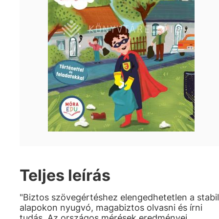
Teljes leírás
"Biztos szövegértéshez elengedhetetlen a stabil
alapokon nyugvó, magabiztos olvasni és írni
tudás. Az országos mérések eredményei