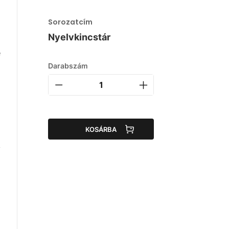
Sorozatcím
Nyelvkincstár
e
Darabszám
KOSÁRBA
i