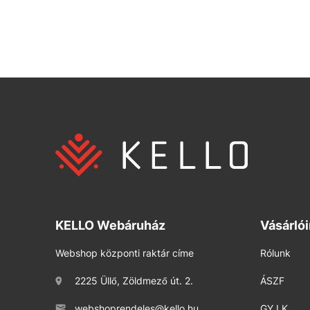
KELLO Webáruház
Vásárló
Webshop központi raktár címe
Rólunk
2225 Üllő, Zöldmező út. 2.
ÁSZF
webshoprendeles@kello.hu
GY.I.K.