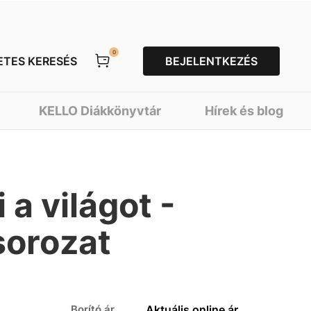
0
ETES KERESÉS
BEJELENTKEZÉS
KELLO Diákkönyvtár
Hírek és blog
a világot -
sorozat
Borító ár
Aktuális online ár