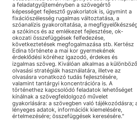
a feladatgyűjteményben a szövegértő
képességet fejlesztő gyakorlatok is, úgymint a
fixációszélesség rugalmas változtatása, a
szóanalízis gyakoroltatása, a megfigyelőkészség
a szókincs és az emlékezet fejlesztése, ok-
okozati összefüggések felfedezése,
következtetések megfogalmazása stb. Kertész
Edina története a mai kor gyermekének
érdeklődési köréhez igazodó, érdekes és
izgalmas szöveg. Kiválóan alkalmas a különböz
olvasási stratégiák használatára, illetve az
olvasásra vonatkozó tudás fejlesztésére,
valamint tantárgyi koncentrációra is. A
történethez kapcsolódó feladatok lehetőséget
kínálnak a szövegfeldolgozó művelet
gyakorlására: a szövegben való tájékozódásra; 
lényeges adatok, információk kiemelésére,
értelmezésére; összefüggések keresésére."