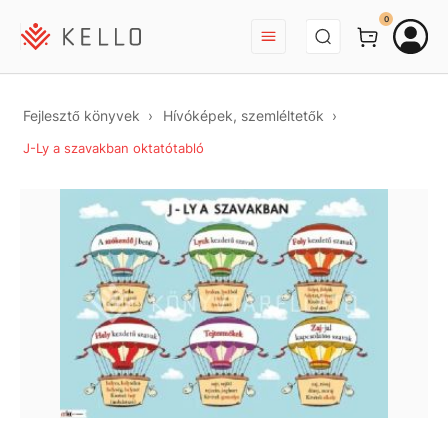
BEJELENTKEZÉS
0
Fejlesztő könyvek
Hívóképek, szemléltetők
J-Ly a szavakban oktatótabló