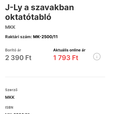
J-Ly a szavakban
oktatótabló
MKK
Raktári szám:
MK-2500/11
Borító ár
Aktuális online ár
2 390 Ft
1 793 Ft
Szerző
MKK
ISBN