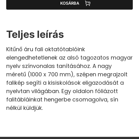
KOSÁRBA
Teljes leírás
Kitűnő áru fali oktatótablóink
elengedhetetlenek az alsó tagozatos magyar
nyelv színvonalas tanításához. A nagy
méretű (1000 x 700 mm), szépen megrajzolt
falikép segíti a kisiskolások eligazodását a
nyelvtan világában. Egy oldalon fóliázott
falitábláinkat hengerbe csomagolva, sín
nélkül küldjük.