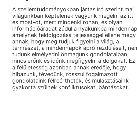
A szellemtudományokban jártas író szerint mai
világunkban képtelenek vagyunk megélni az itt
és most-ot, mert mindenki rohan, és olyan
információáradat zúdul a nyakunkba mindennap
amelynek feldolgozása teljességgel ellene megy
annak, hogy meg tudjuk figyelni a világ, a
természet, a mindennapok apró rezdüléseit, ne
tudunk elmélyedni önmagunk gondolataiban,
nincs erőnk és időnk megfigyelni a dolgokat. Ez
a felületesség azonban annak eredője, hogy
hibázunk, tévedünk, rosszul fogalmazott
gondolataink félreérthetők, és mulasztásaink
gyakorta szülnek konfliktusokat, bántásokat.