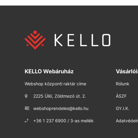
KELLO Webáruház
Vásárló
Webshop központi raktár címe
Rólunk
2225 Üllő, Zöldmező út. 2.
ÁSZF
webshoprendeles@kello.hu
GY.I.K.
+36 1 237 6900 / 3-as mellék
Adatvédelm