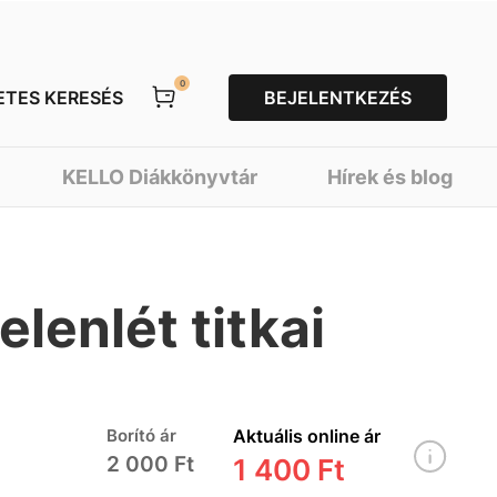
0
ETES KERESÉS
BEJELENTKEZÉS
KELLO Diákkönyvtár
Hírek és blog
jelenlét titkai
Borító ár
Aktuális online ár
2 000 Ft
1 400 Ft