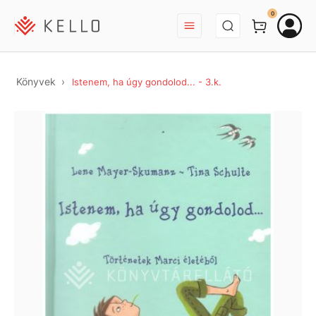
BEJELENTKEZÉS
0
Könyvek
Istenem, ha úgy gondolod... - 3.k.