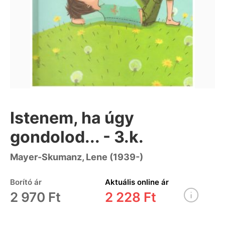
Istenem, ha úgy
gondolod... - 3.k.
Mayer-Skumanz, Lene (1939-)
Borító ár
Aktuális online ár
2 970 Ft
2 228 Ft