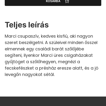
KOSÁRBA
Teljes leírás
Marci csupaszív, kedves kisfiú, aki nagyon
szeret beszélgetni. A szüleivel minden ősszel
elmennek egy családi barát szőlőjébe
segíteni, ilyenkor Marci üres csigaházakat
gyűjtöget a szőlőhegyen, megnézi a
fecskefészket a présház eresze alatt, és a jó
levegőn nagyokat sétál.