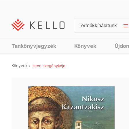
Termékkínálatunk
Tankönyvjegyzék
Könyvek
Újdo
Könyvek
Isten szegénykéje