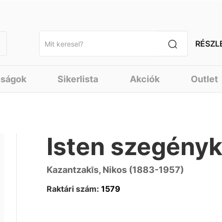
RÉSZL
nságok
Sikerlista
Akciók
Outlet
Isten szegényk
Kazantzakīs, Nikos (1883-1957)
Raktári szám:
1579