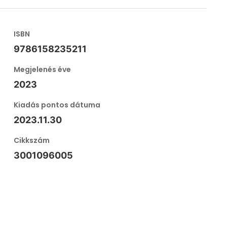
ISBN
9786158235211
Megjelenés éve
2023
Kiadás pontos dátuma
2023.11.30
Cikkszám
3001096005