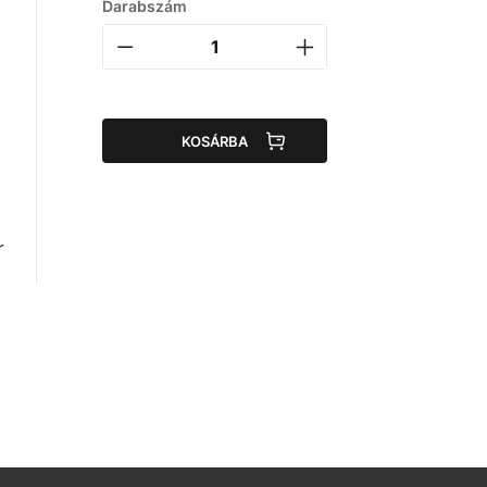
Darabszám
KOSÁRBA
r