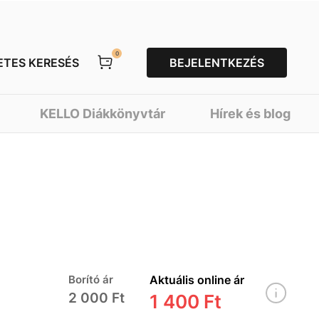
0
ETES KERESÉS
BEJELENTKEZÉS
KELLO Diákkönyvtár
Hírek és blog
Borító ár
Aktuális online ár
2 000 Ft
1 400 Ft