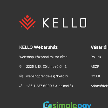
KELLO Webáruház
Vásárló
Webshop központi raktár címe
Rólunk
2225 Üllő, Zöldmező út. 2.
ÁSZF
webshoprendeles@kello.hu
GY.I.K.
+36 1 237 6900 / 3-as mellék
Adatvédelm