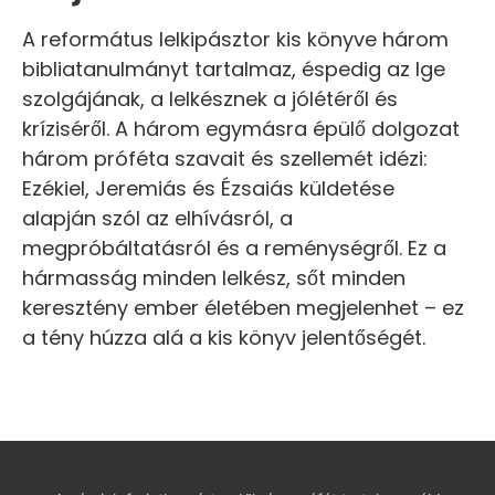
A református lelkipásztor kis könyve három
bibliatanulmányt tartalmaz, éspedig az Ige
szolgájának, a lelkésznek a jólétéről és
kríziséről. A három egymásra épülő dolgozat
három próféta szavait és szellemét idézi:
Ezékiel, Jeremiás és Ézsaiás küldetése
alapján szól az elhívásról, a
megpróbáltatásról és a reménységről. Ez a
hármasság minden lelkész, sőt minden
keresztény ember életében megjelenhet – ez
a tény húzza alá a kis könyv jelentőségét.