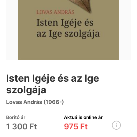
Isten Igéje és az Ige
szolgája
Lovas András (1966-)
Borító ár
Aktuális online ár
1 300 Ft
975 Ft