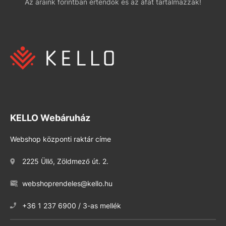
Az áraink forintban értendők és az áfát tartalmazzák!
KELLO Webáruház
Webshop központi raktár címe
2225 Üllő, Zöldmező út. 2.
webshoprendeles@kello.hu
+36 1 237 6900 / 3-as mellék