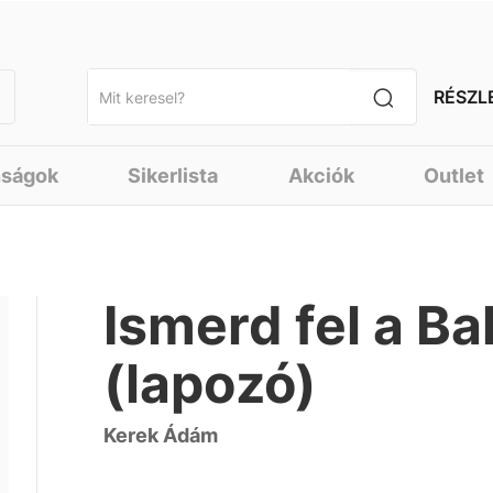
RÉSZL
nságok
Sikerlista
Akciók
Outlet
Ismerd fel a Ba
(lapozó)
Kerek Ádám