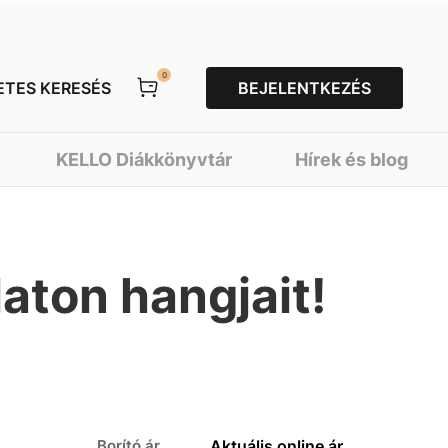
0
ETES KERESÉS
BEJELENTKEZÉS
KELLO Diákkönyvtár
Hírek és blog
laton hangjait!
Borító ár
Aktuális online ár