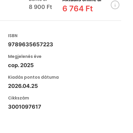
8 900 Ft
6 764 Ft
ISBN
9789635657223
Megjelenés éve
cop. 2025
Kiadás pontos dátuma
2026.04.25
Cikkszám
3001097617