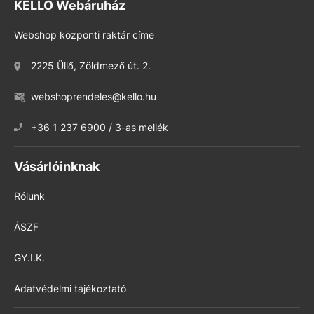
KELLO Webáruház
Webshop központi raktár címe
2225 Üllő, Zöldmező út. 2.
webshoprendeles@kello.hu
+36 1 237 6900 / 3-as mellék
Vásárlóinknak
Rólunk
ÁSZF
GY.I.K.
Adatvédelmi tájékoztató