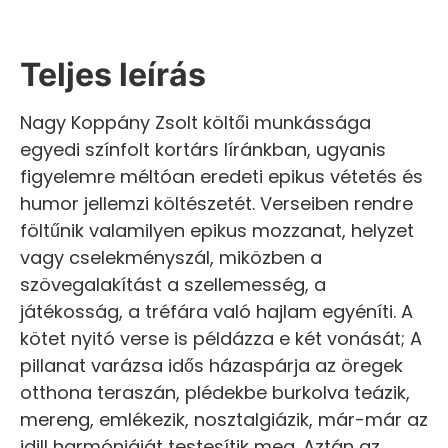
Teljes leírás
Nagy Koppány Zsolt költői munkássága
egyedi színfolt kortárs líránkban, ugyanis
figyelemre méltóan eredeti epikus vétetés és
humor jellemzi költészetét. Verseiben rendre
föltűnik valamilyen epikus mozzanat, helyzet
vagy cselekményszál, miközben a
szövegalakítást a szellemesség, a
játékosság, a tréfára való hajlam egyéníti. A
kötet nyitó verse is példázza e két vonását; A
pillanat varázsa idős házaspárja az öregek
otthona teraszán, plédekbe burkolva teázik,
mereng, emlékezik, nosztalgiázik, már-már az
idill harmóniáját testesítik meg. Aztán az