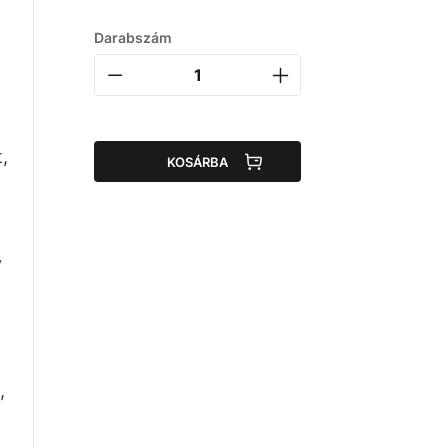
Darabszám
,
KOSÁRBA
y
,