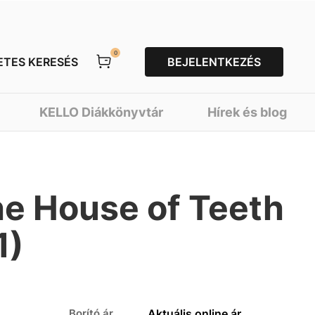
0
ETES KERESÉS
BEJELENTKEZÉS
KELLO Diákkönyvtár
Hírek és blog
he House of Teeth
1)
Borító ár
Aktuális online ár