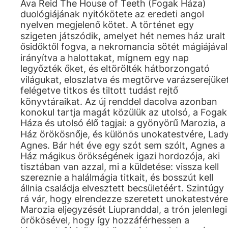
Ava Reid The House of Teeth (Fogak Háza)
duológiájának nyitókötete az eredeti angol
nyelven megjelenő kötet. A történet egy
szigeten játszódik, amelyet hét nemes ház uralt
ősidőktől fogva, a nekromancia sötét mágiájával
irányítva a halottakat, mígnem egy nap
legyőzték őket, és eltörölték hátborzongató
világukat, eloszlatva és megtörve varázserejüket
felégetve titkos és tiltott tudást rejtő
könyvtáraikat. Az új renddel dacolva azonban
konokul tartja magát közülük az utolsó, a Fogak
Háza és utolsó élő tagjai: a gyönyörű Marozia, a
Ház örökösnője, és különös unokatestvére, Lad
Agnes. Bár hét éve egy szót sem szólt, Agnes a
Ház mágikus örökségének igazi hordozója, aki
tisztában van azzal, mi a küldetése: vissza kell
szereznie a halálmágia titkait, és bosszút kell
állnia családja elvesztett becsületéért. Szintúgy
rá vár, hogy elrendezze szeretett unokatestvére
Marozia eljegyzését Liupranddal, a trón jelenlegi
örökösével, hogy így hozzáférhessen a