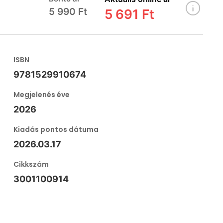
5 990 Ft
5 691 Ft
ISBN
9781529910674
Megjelenés éve
2026
Kiadás pontos dátuma
2026.03.17
Cikkszám
3001100914