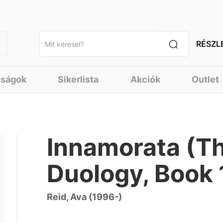
RÉSZL
nságok
Sikerlista
Akciók
Outlet
Innamorata (T
Duology, Book 
Reid, Ava (1996-)