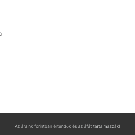
a
Az áraink forintban értendők és az áfát tartalmazzák!