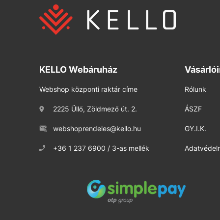
KELLO Webáruház
Vásárló
Webshop központi raktár címe
Rólunk
2225 Üllő, Zöldmező út. 2.
ÁSZF
webshoprendeles@kello.hu
GY.I.K.
+36 1 237 6900 / 3-as mellék
Adatvédelm