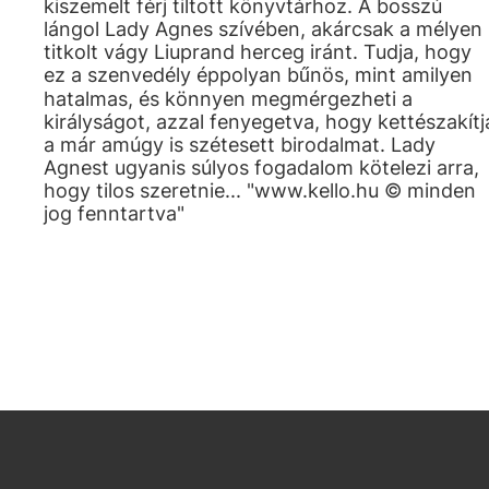
kiszemelt férj tiltott könyvtárhoz. A bosszú
lángol Lady Agnes szívében, akárcsak a mélyen
titkolt vágy Liuprand herceg iránt. Tudja, hogy
ez a szenvedély éppolyan bűnös, mint amilyen
hatalmas, és könnyen megmérgezheti a
királyságot, azzal fenyegetva, hogy kettészakítj
a már amúgy is szétesett birodalmat. Lady
Agnest ugyanis súlyos fogadalom kötelezi arra,
hogy tilos szeretnie... "www.kello.hu © minden
jog fenntartva"