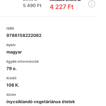
5 490 Ft
4 227 Ft
ISBN
9786158222082
Nyelv
magyar
Egyéb információk
79 o.
Kiadó
108 K.
Alcím
ínycsiklandó vegetáriánus ételek