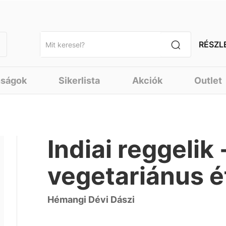
RÉSZL
nságok
Sikerlista
Akciók
Outlet
Indiai reggelik
vegetariánus é
Hémangi Dévi Dászi