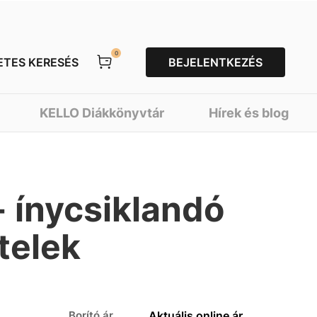
0
ETES KERESÉS
BEJELENTKEZÉS
KELLO Diákkönyvtár
Hírek és blog
 - ínycsiklandó
telek
Borító ár
Aktuális online ár