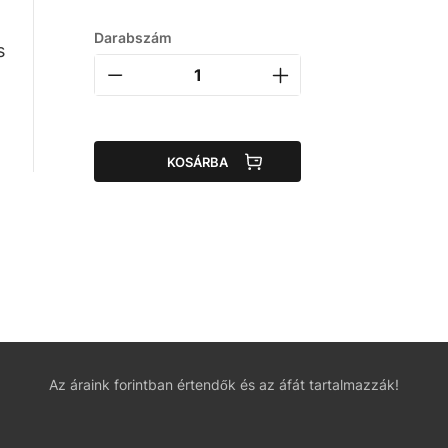
Darabszám
s
KOSÁRBA
Az áraink forintban értendők és az áfát tartalmazzák!