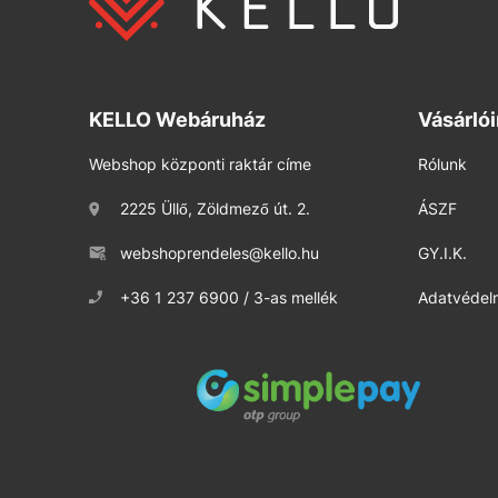
KELLO Webáruház
Vásárló
Webshop központi raktár címe
Rólunk
2225 Üllő, Zöldmező út. 2.
ÁSZF
webshoprendeles@kello.hu
GY.I.K.
+36 1 237 6900 / 3-as mellék
Adatvédelm