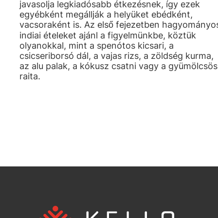
javasolja legkiadósabb étkezésnek, így ezek
egyébként megállják a helyüket ebédként,
vacsoraként is. Az első fejezetben hagyományo
indiai ételeket ajánl a figyelmünkbe, köztük
olyanokkal, mint a spenótos kicsari, a
csicseriborsó dál, a vajas rizs, a zöldség kurma,
az alu palak, a kókusz csatni vagy a gyümölcsös
raita.