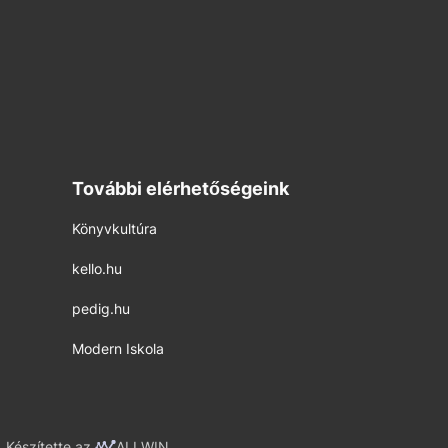
További elérhetőségeink
Könyvkultúra
kello.hu
pedig.hu
Modern Iskola
Készítette az
ALLWIN