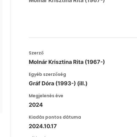
Molnár Krisztina Rita (1967-)
Szerző
Molnár Krisztina Rita (1967-)
Egyéb szerzőség
Gráf Dóra (1993-) (ill.)
Megjelenés éve
2024
Kiadás pontos dátuma
2024.10.17