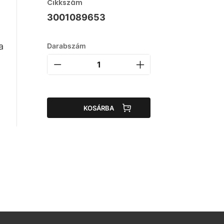
Cikkszám
3001089653
a
Darabszám
KOSÁRBA