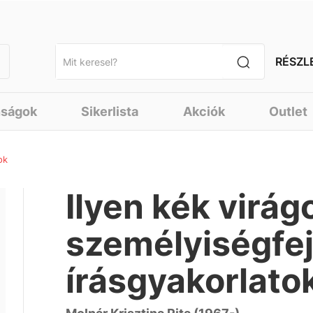
RÉSZL
nságok
Sikerlista
Akciók
Outlet
ok
Ilyen kék virág
személyiségfej
írásgyakorlato