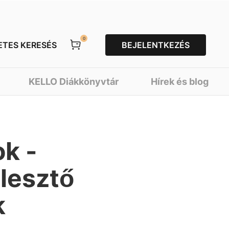
0
ETES KERESÉS
BEJELENTKEZÉS
KELLO Diákkönyvtár
Hírek és blog
ok -
lesztő
k