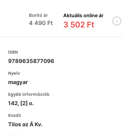
Borító ár
Aktuális online ár
4 490 Ft
3 502 Ft
ISBN
9789635877096
Nyelv
magyar
Egyéb információk
142, [2] o.
Kiadó
Tilos az Á Kv.