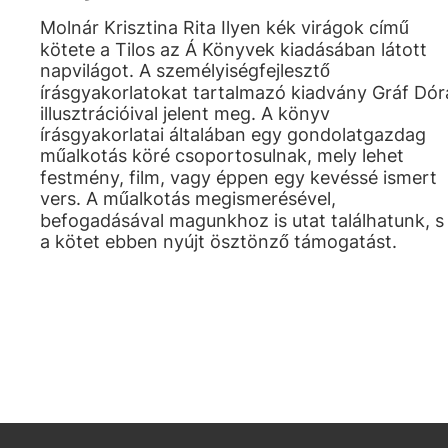
Molnár Krisztina Rita Ilyen kék virágok című
kötete a Tilos az Á Könyvek kiadásában látott
napvilágot. A személyiségfejlesztő
írásgyakorlatokat tartalmazó kiadvány Gráf Dór
illusztrációival jelent meg. A könyv
írásgyakorlatai általában egy gondolatgazdag
műalkotás köré csoportosulnak, mely lehet
festmény, film, vagy éppen egy kevéssé ismert
vers. A műalkotás megismerésével,
befogadásával magunkhoz is utat találhatunk, s
a kötet ebben nyújt ösztönző támogatást.