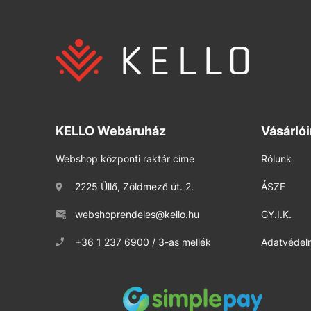
KELLO Webáruház
Vásárló
Webshop központi raktár címe
Rólunk
2225 Üllő, Zöldmező út. 2.
ÁSZF
webshoprendeles@kello.hu
GY.I.K.
+36 1 237 6900 / 3-as mellék
Adatvédelm