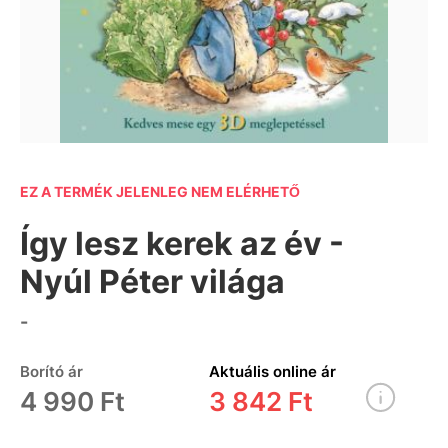
EZ A TERMÉK JELENLEG NEM ELÉRHETŐ
Így lesz kerek az év -
Nyúl Péter világa
-
Borító ár
Aktuális online ár
4 990 Ft
3 842 Ft