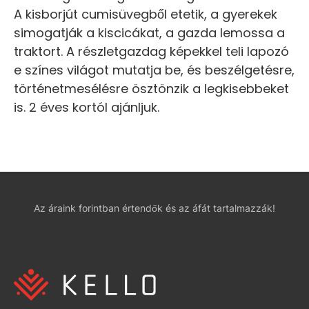
A kisborjút cumisüvegből etetik, a gyerekek
simogatják a kiscicákat, a gazda lemossa a
traktort. A részletgazdag képekkel teli lapozó
e színes világot mutatja be, és beszélgetésre,
történetmesélésre ösztönzik a legkisebbeket
is. 2 éves kortól ajánljuk.
Az áraink forintban értendők és az áfát tartalmazzák!