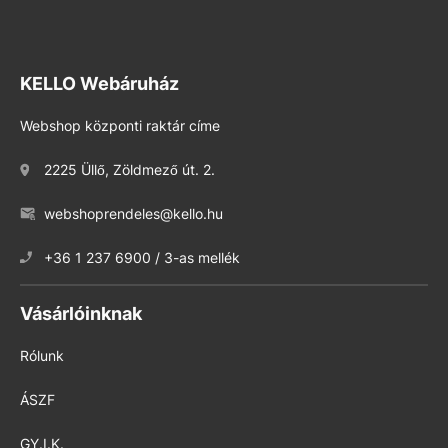
KELLO Webáruház
Webshop központi raktár címe
2225 Üllő, Zöldmező út. 2.
webshoprendeles@kello.hu
+36 1 237 6900 / 3-as mellék
Vásárlóinknak
Rólunk
ÁSZF
GY.I.K.