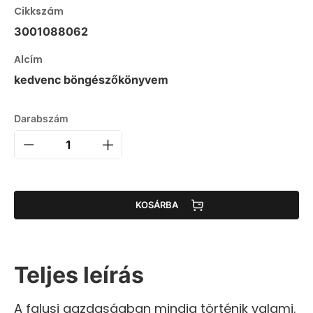
Cikkszám
3001088062
Alcím
kedvenc böngészőkönyvem
Darabszám
KOSÁRBA
Teljes leírás
A falusi gazdaságban mindig történik valami.