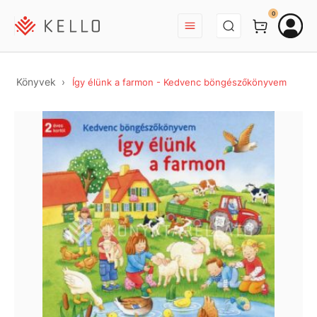
BEJELENTKEZÉS
0
Könyvek
Így élünk a farmon - Kedvenc böngészőkönyvem