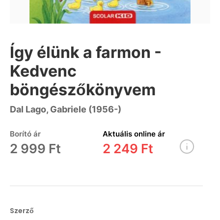
Így élünk a farmon -
Kedvenc
böngészőkönyvem
Dal Lago, Gabriele (1956-)
Borító ár
Aktuális online ár
2 999 Ft
2 249 Ft
Szerző