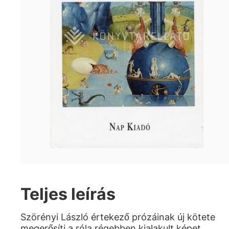
Teljes leírás
Szörényi László értekező prózáinak új kötete
megerősíti a róla régebben kialakult képet,