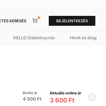
0
ETES KERESÉS
BEJELENTKEZÉS
KELLO Diákkönyvtár
Hírek és blog
Borító ár
Aktuális online ár
4 500 Ft
3 600 Ft