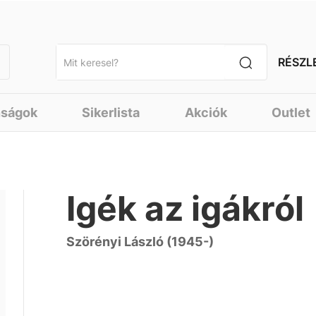
RÉSZL
nságok
Sikerlista
Akciók
Outlet
Igék az igákról
Szörényi László (1945-)