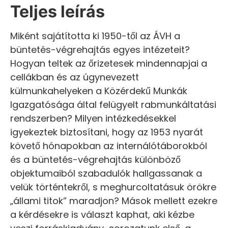
Teljes leírás
Miként sajátította ki 1950-től az ÁVH a
büntetés-végrehajtás egyes intézeteit?
Hogyan teltek az őrizetesek mindennapjai a
cellákban és az úgynevezett
külmunkahelyeken a Közérdekű Munkák
Igazgatósága által felügyelt rabmunkáltatási
rendszerben? Milyen intézkedésekkel
igyekeztek biztosítani, hogy az 1953 nyarát
követő hónapokban az internálótáborokból
és a büntetés-végrehajtás különböző
objektumaiból szabadulók hallgassanak a
velük történtekről, s meghurcoltatásuk örökre
„állami titok” maradjon? Mások mellett ezekre
a kérdésekre is választ kaphat, aki kézbe