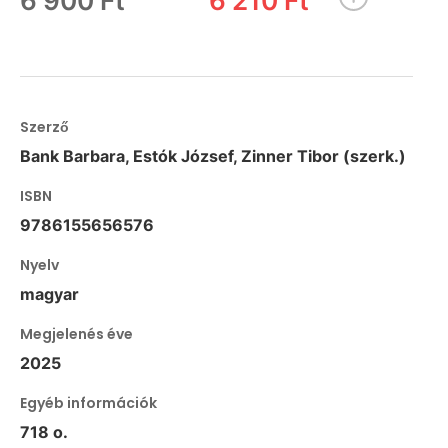
6 900 Ft
6 210 Ft
Szerző
Bank Barbara, Estók József, Zinner Tibor (szerk.)
ISBN
9786155656576
Nyelv
magyar
Megjelenés éve
2025
Egyéb információk
718 o.