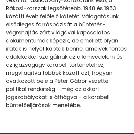
veszi forráskiadvány-sorozatunk első, a
Rákosi-korszak legsötétebb, 1948 és 1953
közötti éveit felölelő kötetét. Válogatásunk
elsődleges forrásbázisát a büntetés-
végrehajtás zárt világával kapcsolatos
dokumentumok képezik, de emellett olyan
iratok is helyet kaptak benne, amelyek fontos
adalékokkal szolgálnak az államvédelem és
az igazságügy korabeli történetéhez,
megvilágítva többek között azt, hogyan
avatkozott bele a Péter Gábor vezette
politikai rendőrség – még az akkori
jogszabályokat is áthágva – a korabeli
büntetőeljárások menetébe.