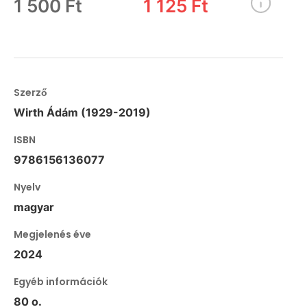
1 500 Ft
1 125 Ft
Szerző
Wirth Ádám (1929-2019)
ISBN
9786156136077
Nyelv
magyar
Megjelenés éve
2024
Egyéb információk
80 o.