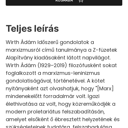
Teljes leírás
Wirth Ádám Időszerű gondolatok a
marxizmusról című tanulmánya a Z-füzetek
Alapítvány kiadásaként látott napvilágot.
Wirth Ádám (1929–2019) filozófusként sokat
foglalkozott a marxizmus-leninizmus
gondolatiságával, történetével. A kötet
nyitányaként azt olvashatjuk, hogy "[Marx]
mindenekelőtt forradalmár volt. Igazi
élethivatása az volt, hogy közreműködjék a
modern proletariátus felszabadításán,
amelyet elsőként ő ébresztett helyzetének és
szükségleteinek tudatára, felszabadulása