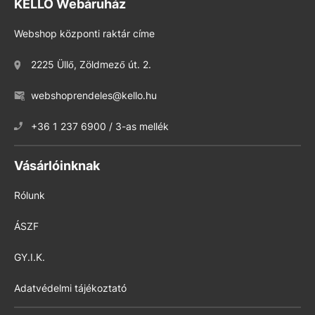
KELLO Webáruház
Webshop központi raktár címe
2225 Üllő, Zöldmező út. 2.
webshoprendeles@kello.hu
+36 1 237 6900 / 3-as mellék
Vásárlóinknak
Rólunk
ÁSZF
GY.I.K.
Adatvédelmi tájékoztató