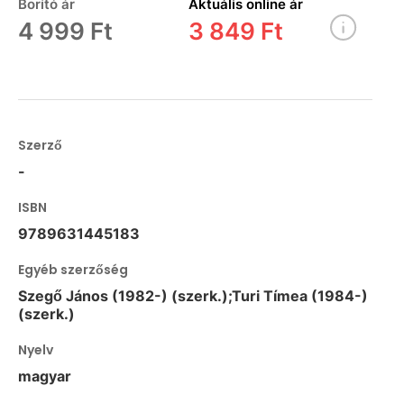
Borító ár
Aktuális online ár
4 999 Ft
3 849 Ft
Szerző
-
ISBN
9789631445183
Egyéb szerzőség
Szegő János (1982-) (szerk.);Turi Tímea (1984-)
(szerk.)
Nyelv
magyar