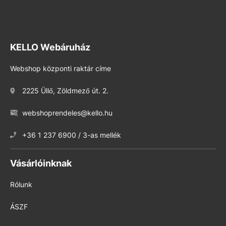
KELLO Webáruház
Webshop központi raktár címe
2225 Üllő, Zöldmező út. 2.
webshoprendeles@kello.hu
+36 1 237 6900 / 3-as mellék
Vásárlóinknak
Rólunk
ÁSZF