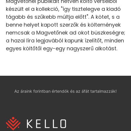
Magvetőnél publikált hetven költő verseiből
készült el a kollekció, "így tisztelegve a kiadó
tágabb és szűkebb múltja előtt". A kötet, s a
benne helyet kapott szerzők és költemények
nemcsak a Magvetőnek ad okot büszkeségre;
a hazai líra legjavából kapunk ízelítőt, minden
egyes költőtől egy-egy nagyszerű alkotást.
Az áraink forintban értendők és az áfát tartalmazzák!