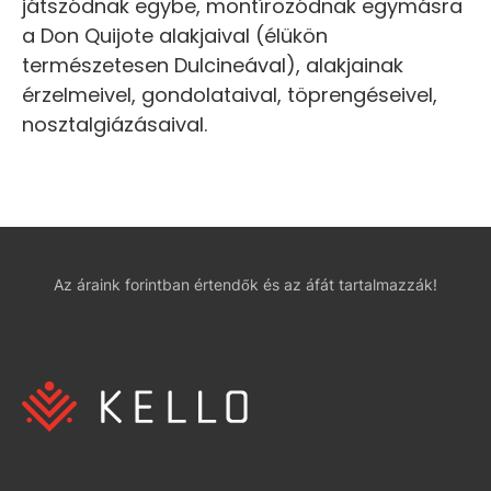
játszódnak egybe, montírozódnak egymásra
a Don Quijote alakjaival (élükön
természetesen Dulcineával), alakjainak
érzelmeivel, gondolataival, töprengéseivel,
nosztalgiázásaival.
Az áraink forintban értendők és az áfát tartalmazzák!