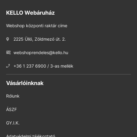
KELLO Webáruház
Webshop központi raktár címe
2225 Üllő, Zöldmező út. 2.
webshoprendeles@kello.hu
+36 1 237 6900 / 3-as mellék
Vásárlóinknak
Rólunk
ÁSZF
GY.I.K.
Adatvédelmi tájékoztató