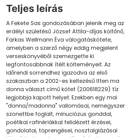
Teljes leírás
A Fekete Sas gondozásában jelenik meg az
erdélyi születésű József Attila-díjas költőnő,
Farkas Wellmann Éva válogatáskötete,
amelyben a szerző négy eddig megjelent
verseskönyvéből szemezgette ki
legfontosabbnak ítélt költeményeit. Az
időrendi sorrendhez igazodva az első
szakaszban a 2002-es keltezésű Itten ma
donna választ című kötet (200618229) tíz
legjobbja kapott helyet. Ezekben egy mai
"donna/madonna" vallomásai, nemegyszer
szonettbe foglalt, minuciózus gonddal,
poétikai rafinériákkal felidézett érzései,
gondolatai, töprengései, nosztalgiázásai