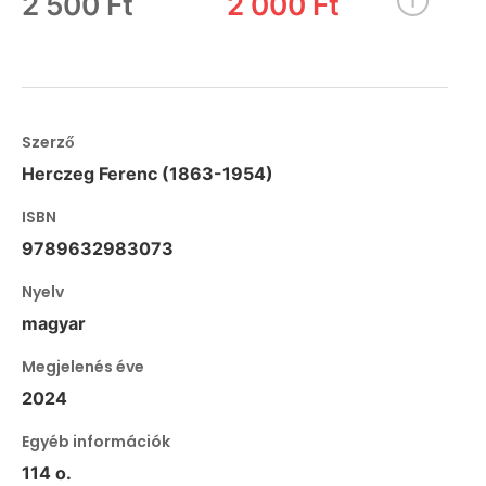
2 500 Ft
2 000 Ft
Szerző
Herczeg Ferenc (1863-1954)
ISBN
9789632983073
Nyelv
magyar
Megjelenés éve
2024
Egyéb információk
114 o.