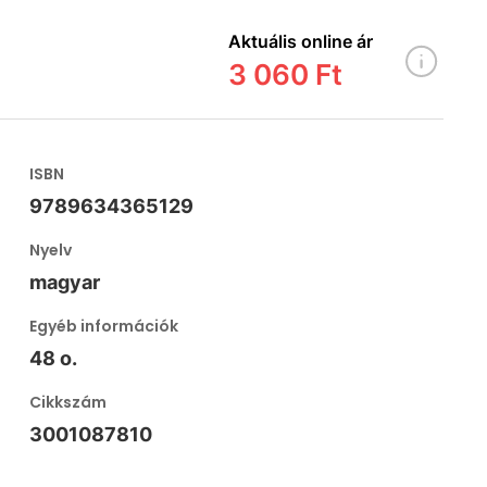
Aktuális online ár
3 060 Ft
ISBN
9789634365129
Nyelv
magyar
Egyéb információk
48 o.
Cikkszám
3001087810