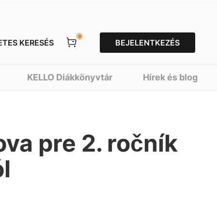
0
ETES KERESÉS
BEJELENTKEZÉS
KELLO Diákkönyvtár
Hírek és blog
a pre 2. ročník
l