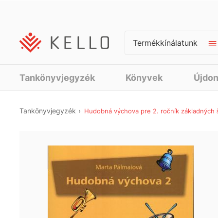
Termékkínálatunk
Tankönyvjegyzék
Könyvek
Újdo
Tankönyvjegyzék
Hudobná výchova pre 2. ročník základných 