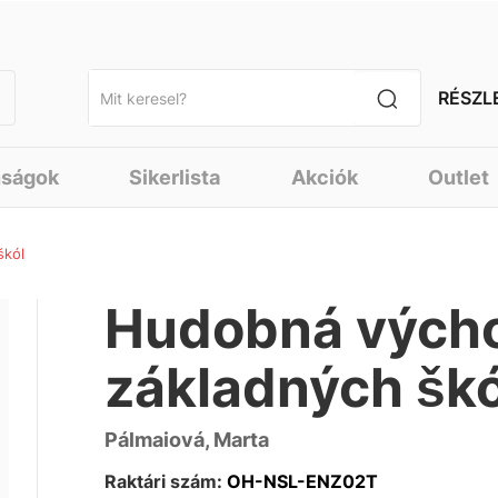
RÉSZL
nságok
Sikerlista
Akciók
Outlet
škól
Hudobná výchov
základných škó
Pálmaiová, Marta
Raktári szám:
OH-NSL-ENZ02T