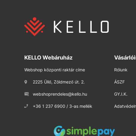
KELLO Webáruház
Vásárló
Webshop központi raktár címe
Rólunk
2225 Üllő, Zöldmező út. 2.
ÁSZF
webshoprendeles@kello.hu
GY.I.K.
+36 1 237 6900 / 3-as mellék
Adatvédelm