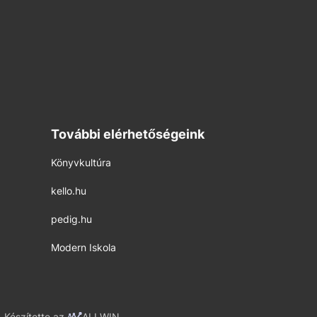
További elérhetőségeink
Könyvkultúra
kello.hu
pedig.hu
Modern Iskola
Készítette az
ALLWIN