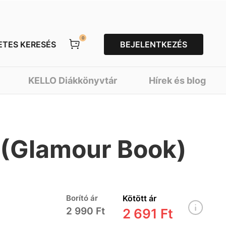
0
ETES KERESÉS
BEJELENTKEZÉS
KELLO Diákkönyvtár
Hírek és blog
t (Glamour Book)
Borító ár
Kötött ár
2 990 Ft
2 691 Ft