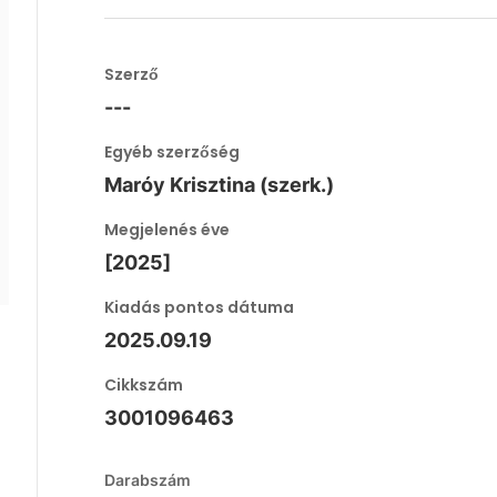
Szerző
---
Egyéb szerzőség
Maróy Krisztina (szerk.)
Megjelenés éve
[2025]
Kiadás pontos dátuma
2025.09.19
Cikkszám
3001096463
Darabszám