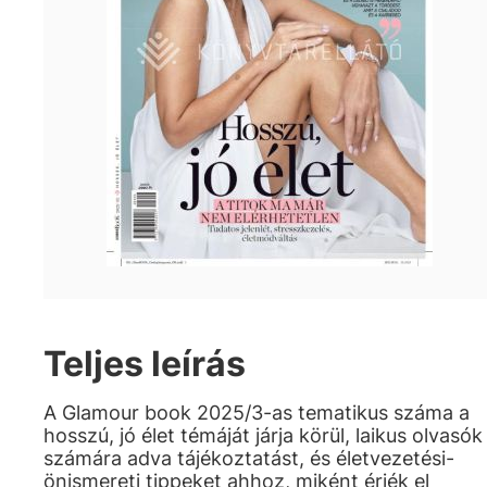
Teljes leírás
A Glamour book 2025/3-as tematikus száma a
hosszú, jó élet témáját járja körül, laikus olvasók
számára adva tájékoztatást, és életvezetési-
önismereti tippeket ahhoz, miként érjék el