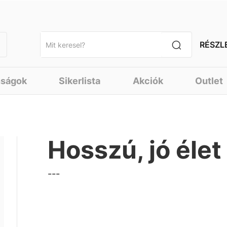
RÉSZL
nságok
Sikerlista
Akciók
Outlet
Hosszú, jó éle
---