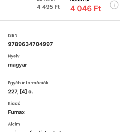
4 495 Ft
4 046 Ft
ISBN
9789634704997
Nyelv
magyar
Egyéb információk
227, [4] o.
Kiadó
Fumax
Alcím