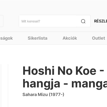
RÉSZL
nságok
Sikerlista
Akciók
Outlet
Hoshi No Koe - 
hangja - mang
Sahara Mizu (1977-)