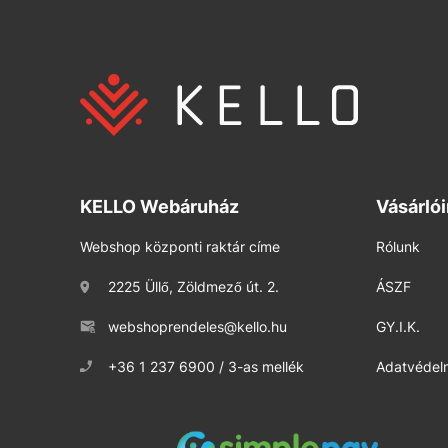
KELLO Webáruház
Vásárló
Webshop központi raktár címe
Rólunk
2225 Üllő, Zöldmező út. 2.
ÁSZF
webshoprendeles@kello.hu
GY.I.K.
+36 1 237 6900 / 3-as mellék
Adatvédelm