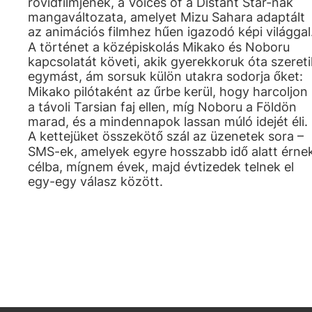
rövidfilmjének, a Voices of a Distant Star-nak
mangaváltozata, amelyet Mizu Sahara adaptált
az animációs filmhez hűen igazodó képi világgal
A történet a középiskolás Mikako és Noboru
kapcsolatát követi, akik gyerekkoruk óta szereti
egymást, ám sorsuk külön utakra sodorja őket:
Mikako pilótaként az űrbe kerül, hogy harcoljon
a távoli Tarsian faj ellen, míg Noboru a Földön
marad, és a mindennapok lassan múló idejét éli.
A kettejüket összekötő szál az üzenetek sora –
SMS-ek, amelyek egyre hosszabb idő alatt érne
célba, mígnem évek, majd évtizedek telnek el
egy-egy válasz között.