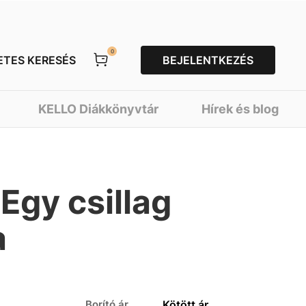
0
ETES KERESÉS
BEJELENTKEZÉS
KELLO Diákkönyvtár
Hírek és blog
Egy csillag
a
Borító ár
Kötött ár