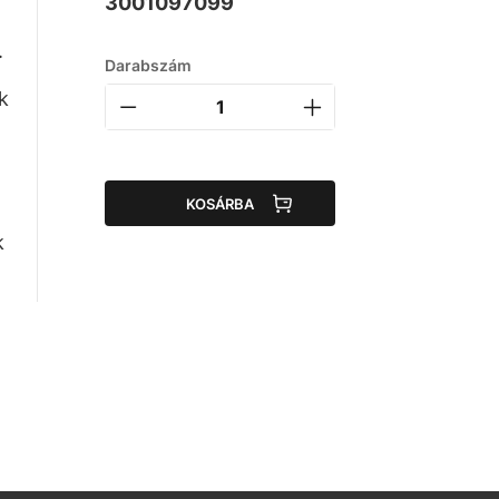
3001097099
.
Darabszám
k
KOSÁRBA
k