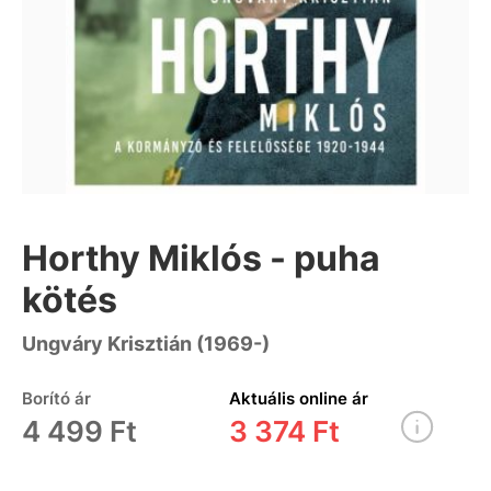
Horthy Miklós - puha
kötés
Ungváry Krisztián (1969-)
Borító ár
Aktuális online ár
4 499 Ft
3 374 Ft