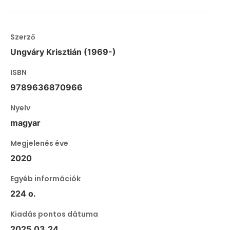
Szerző
Ungváry Krisztián (1969-)
ISBN
9789636870966
Nyelv
magyar
Megjelenés éve
2020
Egyéb információk
224 o.
Kiadás pontos dátuma
2025.03.24