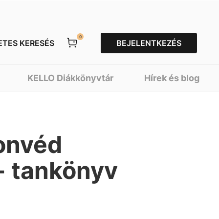
0
ETES KERESÉS
BEJELENTKEZÉS
KELLO Diákkönyvtár
Hírek és blog
onvéd
- tankönyv