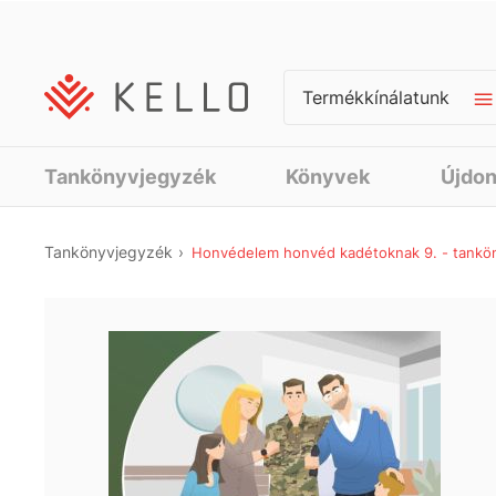
Termékkínálatunk
Tankönyvjegyzék
Könyvek
Újdo
Tankönyvjegyzék
Honvédelem honvéd kadétoknak 9. - tankö