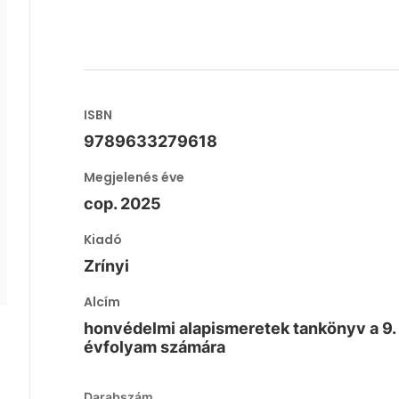
ISBN
9789633279618
Megjelenés éve
cop. 2025
Kiadó
Zrínyi
Alcím
honvédelmi alapismeretek tankönyv a 9.
évfolyam számára
Darabszám