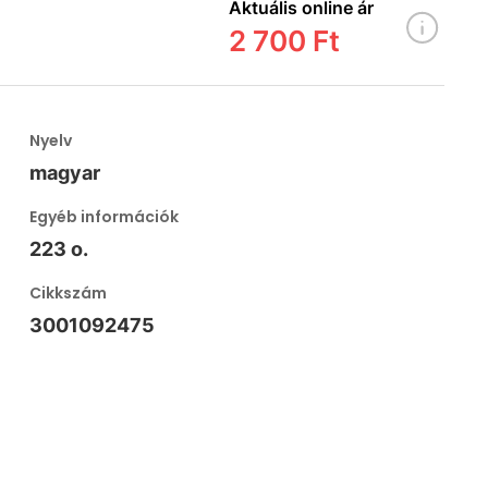
Aktuális online ár
2 700 Ft
Nyelv
magyar
Egyéb információk
223 o.
Cikkszám
3001092475