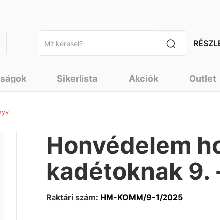
RÉSZL
nságok
Sikerlista
Akciók
Outlet
nyv
Honvédelem h
kadétoknak 9. 
Raktári szám:
HM-KOMM/9-1/2025