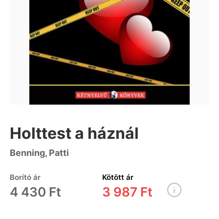
Holttest a háznál
Benning, Patti
Borító ár
Kötött ár
4 430 Ft
3 987 Ft