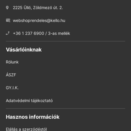
2225 Üllő, Zöldmező út. 2.
webshoprendeles@kello.hu
+36 1 237 6900 / 3-as mellék
Vásárlóinknak
Rólunk
ÁSZF
GY.I.K.
Adatvédelmi tájékoztató
Hasznos információk
Elállás a szerződéstől