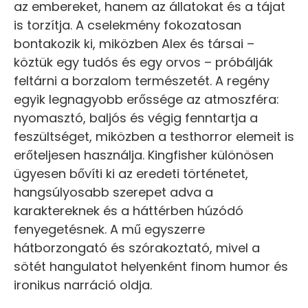
az embereket, hanem az állatokat és a tájat
is torzítja. A cselekmény fokozatosan
bontakozik ki, miközben Alex és társai –
köztük egy tudós és egy orvos – próbálják
feltárni a borzalom természetét. A regény
egyik legnagyobb erőssége az atmoszféra:
nyomasztó, baljós és végig fenntartja a
feszültséget, miközben a testhorror elemeit is
erőteljesen használja. Kingfisher különösen
ügyesen bővíti ki az eredeti történetet,
hangsúlyosabb szerepet adva a
karaktereknek és a háttérben húzódó
fenyegetésnek. A mű egyszerre
hátborzongató és szórakoztató, mivel a
sötét hangulatot helyenként finom humor és
ironikus narráció oldja.