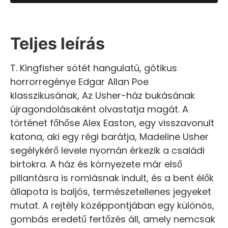
Teljes leírás
T. Kingfisher sötét hangulatú, gótikus
horrorregénye Edgar Allan Poe
klasszikusának, Az Usher-ház bukásának
újragondolásaként olvastatja magát. A
történet főhőse Alex Easton, egy visszavonult
katona, aki egy régi barátja, Madeline Usher
segélykérő levele nyomán érkezik a családi
birtokra. A ház és környezete már első
pillantásra is romlásnak indult, és a bent élők
állapota is baljós, természetellenes jegyeket
mutat. A rejtély középpontjában egy különös,
gombás eredetű fertőzés áll, amely nemcsak