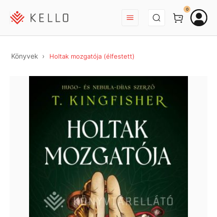
BEJELENTKEZÉS
0
Könyvek
Holtak mozgatója (élfestett)