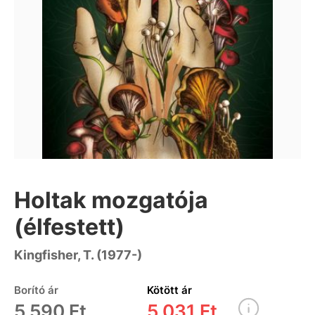
Holtak mozgatója
(élfestett)
Kingfisher, T. (1977-)
Borító ár
Kötött ár
5 590 Ft
5 031 Ft