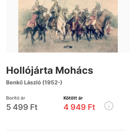
Hollójárta Mohács
Benkő László (1952-)
Borító ár
Kötött ár
5 499 Ft
4 949 Ft