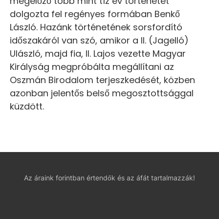
megelőző több mint tíz év történetét
dolgozta fel regényes formában Benkő
László. Hazánk történetének sorsfordító
időszakáról van szó, amikor a II. (Jagelló)
Ulászló, majd fia, II. Lajos vezette Magyar
Királyság megpróbálta megállítani az
Oszmán Birodalom terjeszkedését, közben
azonban jelentős belső megosztottsággal
küzdött.
Az áraink forintban értendők és az áfát tartalmazzák!