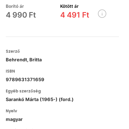
Borító ár
Kötött ár
4 990 Ft
4 491 Ft
Szerző
Behrendt, Britta
ISBN
9789631371659
Egyéb szerzőség
Sarankó Márta (1965-) (ford.)
Nyelv
magyar