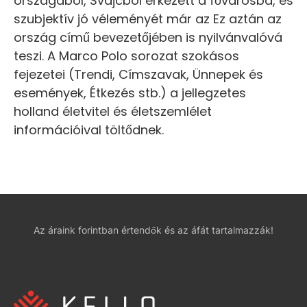
országából, Svájcból érkezett a fővárosba, és
szubjektív jó véleményét már az Ez aztán az
ország című bevezetőjében is nyilvánvalóvá
teszi. A Marco Polo sorozat szokásos
fejezetei (Trendi, Címszavak, Ünnepek és
események, Étkezés stb.) a jellegzetes
holland életvitel és életszemlélet
információival töltődnek.
Az áraink forintban értendők és az áfát tartalmazzák!