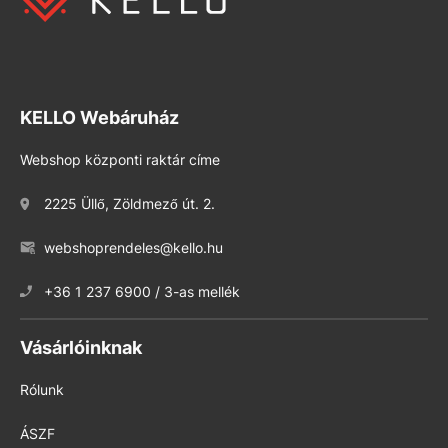
KELLO Webáruház
Webshop központi raktár címe
2225 Üllő, Zöldmező út. 2.
webshoprendeles@kello.hu
+36 1 237 6900 / 3-as mellék
Vásárlóinknak
Rólunk
ÁSZF