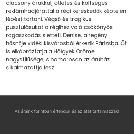
alacsony árakkal, ötletes és költséges
reklámhadjárattal a régi kereskedők képtelen
lépést tartani. Végső és tragikus
pusztulásukat a régihez való csökönyös
ragaszkodás sietteti. Denise, a regény
hősnője vidéki kisvárosból érkezik Párizsba. Őt
is elkápráztatja a Hölgyek Öröme
nagystílűsége, s hamarosan az áruház
alkalmazottja lesz.
Az áraink forintban értendők és az áfát tartalmazzák!