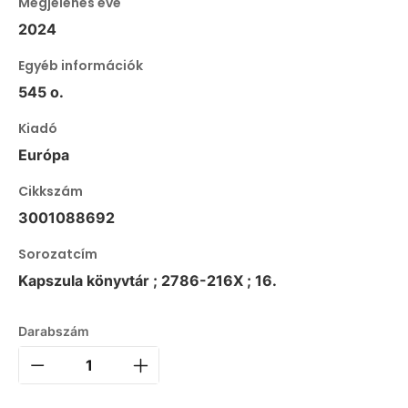
Megjelenés éve
2024
Egyéb információk
545 o.
Kiadó
Európa
Cikkszám
3001088692
Sorozatcím
Kapszula könyvtár ; 2786-216X ; 16.
Darabszám