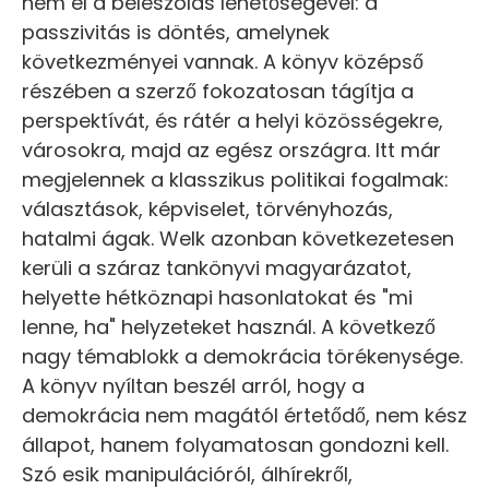
nem él a beleszólás lehetőségével: a
passzivitás is döntés, amelynek
következményei vannak. A könyv középső
részében a szerző fokozatosan tágítja a
perspektívát, és rátér a helyi közösségekre,
városokra, majd az egész országra. Itt már
megjelennek a klasszikus politikai fogalmak:
választások, képviselet, törvényhozás,
hatalmi ágak. Welk azonban következetesen
kerüli a száraz tankönyvi magyarázatot,
helyette hétköznapi hasonlatokat és "mi
lenne, ha" helyzeteket használ. A következő
nagy témablokk a demokrácia törékenysége.
A könyv nyíltan beszél arról, hogy a
demokrácia nem magától értetődő, nem kész
állapot, hanem folyamatosan gondozni kell.
Szó esik manipulációról, álhírekről,