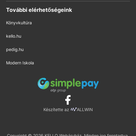
További elérhetőségeink
Könyvkultúra
kello.hu
pedig.hu
Modern Iskola
Készítette az
ALLWIN
Copyright © 2026 KELLO Webáruház. Minden jog fenntartva.