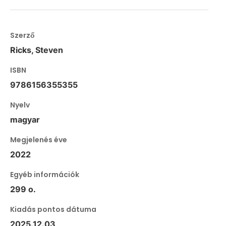
Szerző
Ricks, Steven
ISBN
9786156355355
Nyelv
magyar
Megjelenés éve
2022
Egyéb információk
299 o.
Kiadás pontos dátuma
2025.12.03