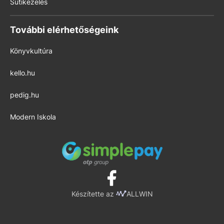
Sütikezelés
További elérhetőségeink
Könyvkultúra
kello.hu
pedig.hu
Modern Iskola
Készítette az
ALLWIN