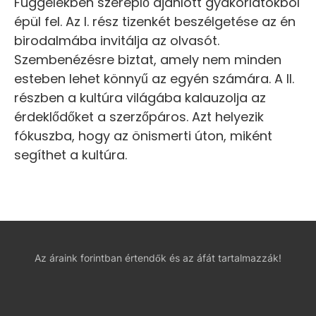
Függelékben szereplő ajánlott gyakorlatokból
épül fel. Az I. rész tizenkét beszélgetése az én
birodalmába invitálja az olvasót.
Szembenézésre biztat, amely nem minden
esteben lehet könnyű az egyén számára. A II.
részben a kultúra világába kalauzolja az
érdeklődőket a szerzőpáros. Azt helyezik
fókuszba, hogy az önismerti úton, miként
segíthet a kultúra.
Az áraink forintban értendők és az áfát tartalmazzák!