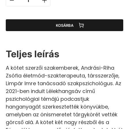
KOSÁRBA
Teljes leírás
A kötet szerzői szakemberek, Andrási-Riha
Zsófia életmód-szakterapeuta, társszerzője,
Limpár Imre tanácsadó szakpszichológus. Az
2021-ben indult Lélekhangsáv című
pszichológiai témájú podcastjuk
hanganyagát szerkesztették könyvükbe,
amelyben az önismeretet tárgykörét vették
górcső alá. A kötet két nagy részből és a