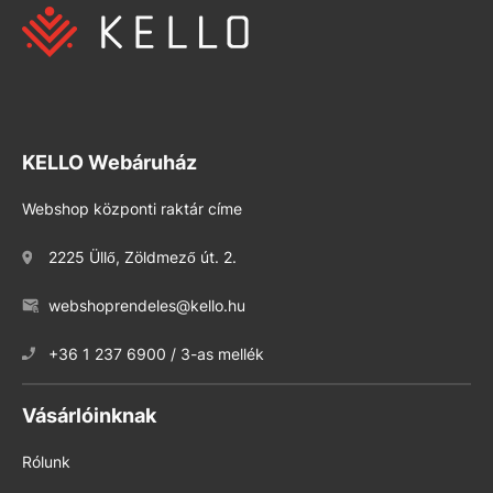
KELLO Webáruház
Webshop központi raktár címe
2225 Üllő, Zöldmező út. 2.
webshoprendeles@kello.hu
+36 1 237 6900 / 3-as mellék
Vásárlóinknak
Rólunk