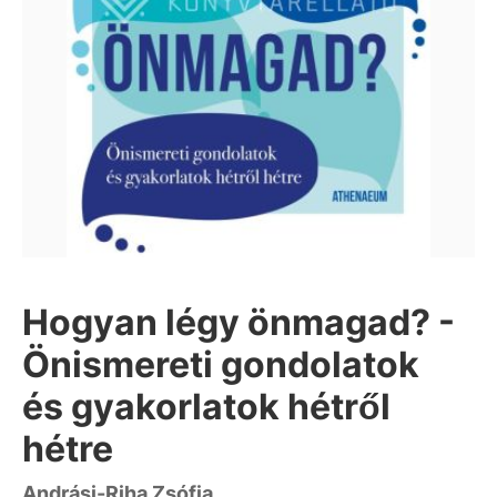
Hogyan légy önmagad? -
Önismereti gondolatok
és gyakorlatok hétről
hétre
Andrási-Riha Zsófia