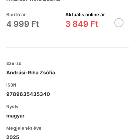
Borító ár
Aktuális online ár
4 999 Ft
3 849 Ft
Szerző
Andrási-Riha Zsófia
ISBN
9789635435340
Nyelv
magyar
Megjelenés éve
2025