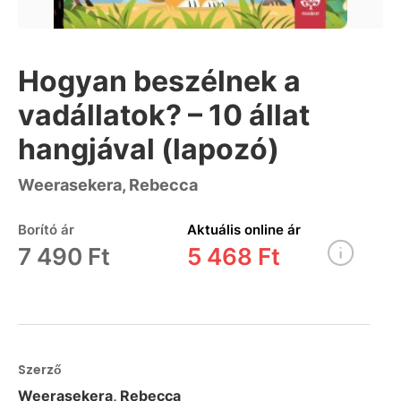
Hogyan beszélnek a
vadállatok? – 10 állat
hangjával (lapozó)
Weerasekera, Rebecca
Borító ár
Aktuális online ár
7 490 Ft
5 468 Ft
Szerző
Weerasekera, Rebecca