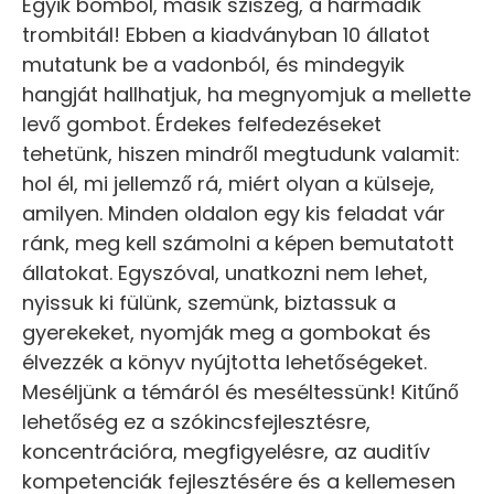
Egyik bömböl, másik sziszeg, a harmadik
trombitál! Ebben a kiadványban 10 állatot
mutatunk be a vadonból, és mindegyik
hangját hallhatjuk, ha megnyomjuk a mellette
levő gombot. Érdekes felfedezéseket
tehetünk, hiszen mindről megtudunk valamit:
hol él, mi jellemző rá, miért olyan a külseje,
amilyen. Minden oldalon egy kis feladat vár
ránk, meg kell számolni a képen bemutatott
állatokat. Egyszóval, unatkozni nem lehet,
nyissuk ki fülünk, szemünk, biztassuk a
gyerekeket, nyomják meg a gombokat és
élvezzék a könyv nyújtotta lehetőségeket.
Meséljünk a témáról és meséltessünk! Kitűnő
lehetőség ez a szókincsfejlesztésre,
koncentrációra, megfigyelésre, az auditív
kompetenciák fejlesztésére és a kellemesen