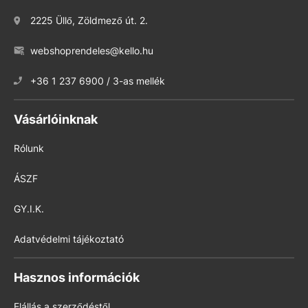
2225 Üllő, Zöldmező út. 2.
webshoprendeles@kello.hu
+36 1 237 6900 / 3-as mellék
Vásárlóinknak
Rólunk
ÁSZF
GY.I.K.
Adatvédelmi tájékoztató
Hasznos információk
Elállás a szerződéstől