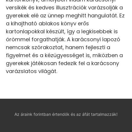
versikék és kedves illusztrációk varázsolják a
gyerekek elé az ünnep meghitt hangulatát. Ez
a kihajtható ablakos könyv erős
kartonlapokkal készült, így a legkisebbek is
örömmel forgathatják. A karácsonyi lapozó
nemcsak szórakoztat, hanem fejleszti a
figyelmet és a kézügyességet is, miközben a
gyerekek játékosan fedezik fel a karácsony
varázslatos világát.
Az áraink forintban értendők és az áfát tartalmazzák!