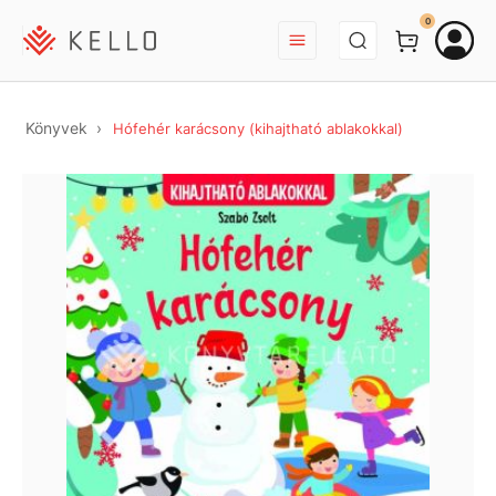
BEJELENTKEZÉS
0
Könyvek
Hófehér karácsony (kihajtható ablakokkal)