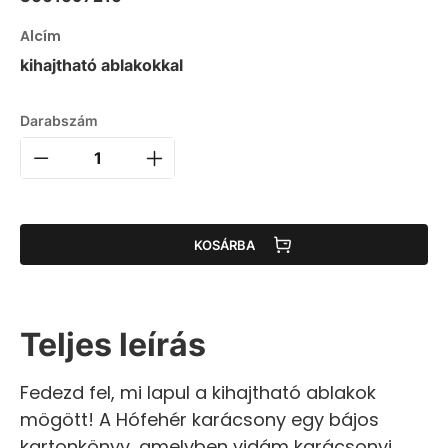
Alcím
kihajtható ablakokkal
Darabszám
KOSÁRBA
Teljes leírás
Fedezd fel, mi lapul a kihajtható ablakok
mögött! A Hófehér karácsony egy bájos
kartonkönyv, amelyben vidám karácsonyi