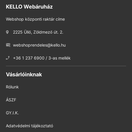
KELLO Webáruház
Webshop központi raktár címe
2225 Üllő, Zöldmező út. 2.
webshoprendeles@kello.hu
+36 1 237 6900 / 3-as mellék
Vásárlóinknak
Rólunk
ÁSZF
GY.I.K.
Adatvédelmi tájékoztató