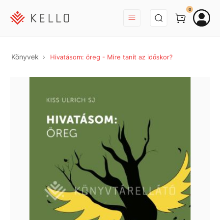
BEJELENTKEZÉS
0
Könyvek
Hivatásom: öreg - Mire tanít az időskor?