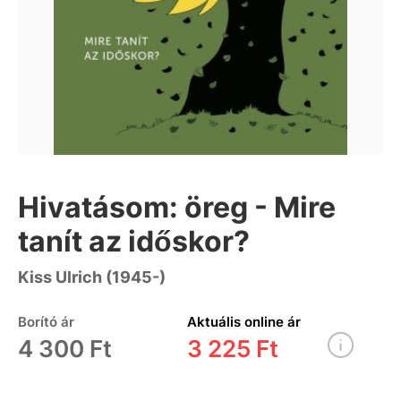
Hivatásom: öreg - Mire
tanít az időskor?
Kiss Ulrich (1945-)
Borító ár
Aktuális online ár
4 300 Ft
3 225 Ft