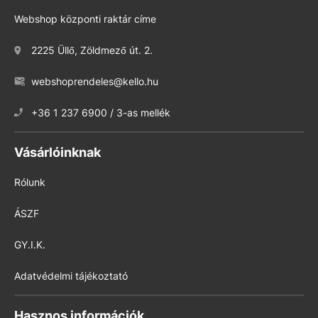
Webshop központi raktár címe
2225 Üllő, Zöldmező út. 2.
webshoprendeles@kello.hu
+36 1 237 6900 / 3-as mellék
Vásárlóinknak
Rólunk
ÁSZF
GY.I.K.
Adatvédelmi tájékoztató
Hasznos információk