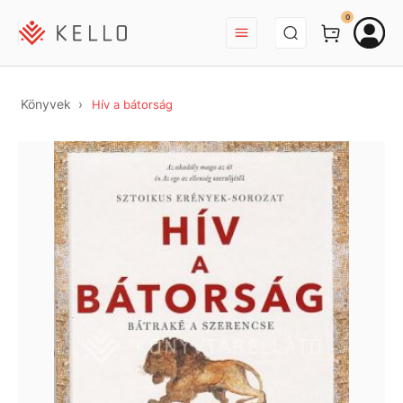
BEJELENTKEZÉS
0
Könyvek
Hív a bátorság