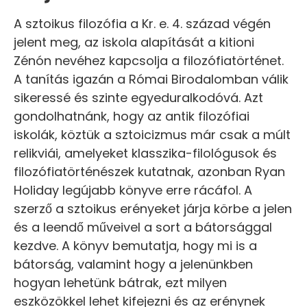
A sztoikus filozófia a Kr. e. 4. század végén
jelent meg, az iskola alapítását a kitioni
Zénón nevéhez kapcsolja a filozófiatörténet.
A tanítás igazán a Római Birodalomban válik
sikeressé és szinte egyeduralkodóvá. Azt
gondolhatnánk, hogy az antik filozófiai
iskolák, köztük a sztoicizmus már csak a múlt
relikviái, amelyeket klasszika-filológusok és
filozófiatörténészek kutatnak, azonban Ryan
Holiday legújabb könyve erre rácáfol. A
szerző a sztoikus erényeket járja körbe a jelen
és a leendő műveivel a sort a bátorsággal
kezdve. A könyv bemutatja, hogy mi is a
bátorság, valamint hogy a jelenünkben
hogyan lehetünk bátrak, ezt milyen
eszközökkel lehet kifejezni és az erénynek