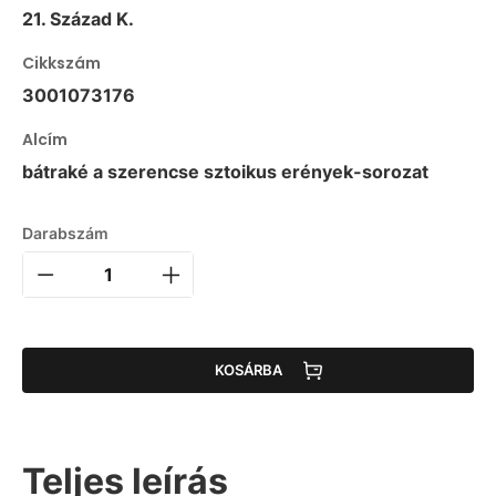
21. Század K.
Cikkszám
3001073176
Alcím
bátraké a szerencse sztoikus erények-sorozat
Darabszám
KOSÁRBA
Teljes leírás