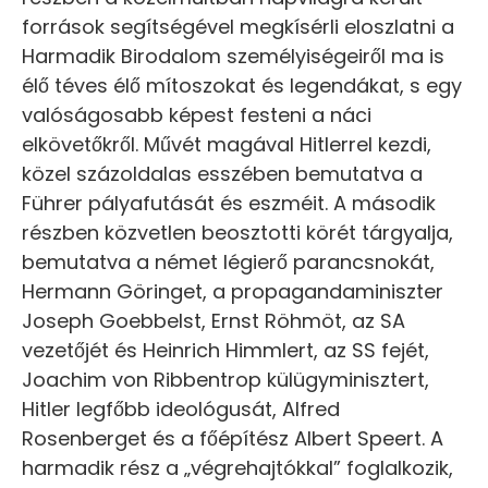
források segítségével megkísérli eloszlatni a
Harmadik Birodalom személyiségeiről ma is
élő téves élő mítoszokat és legendákat, s egy
valóságosabb képest festeni a náci
elkövetőkről. Művét magával Hitlerrel kezdi,
közel százoldalas esszében bemutatva a
Führer pályafutását és eszméit. A második
részben közvetlen beosztotti körét tárgyalja,
bemutatva a német légierő parancsnokát,
Hermann Göringet, a propagandaminiszter
Joseph Goebbelst, Ernst Röhmöt, az SA
vezetőjét és Heinrich Himmlert, az SS fejét,
Joachim von Ribbentrop külügyminisztert,
Hitler legfőbb ideológusát, Alfred
Rosenberget és a főépítész Albert Speert. A
harmadik rész a „végrehajtókkal” foglalkozik,