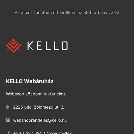
Az áraink forintban értendők és az áfát tartalmazzák!
KELLO Webáruház
Webshop központi raktár címe
2225 Üllő, Zöldmező út. 2.
webshoprendeles@kello.hu
+36 1 237 6900 / 3-as mellék