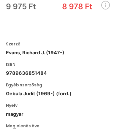
9 975 Ft
8 978 Ft
Szerző
Evans, Richard J. (1947-)
ISBN
9789636851484
Egyéb szerzőség
Gebula Judit (1969-) (ford.)
Nyelv
magyar
Megjelenés éve