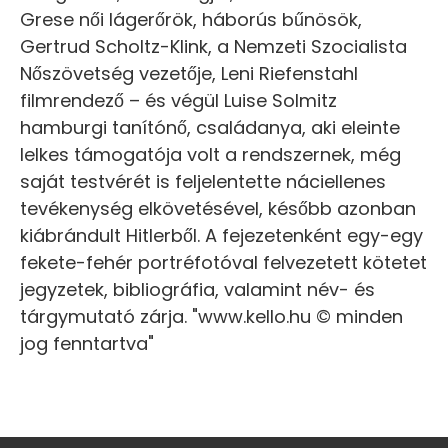
Grese női lágerőrök, háborús bűnösök,
Gertrud Scholtz-Klink, a Nemzeti Szocialista
Nőszövetség vezetője, Leni Riefenstahl
filmrendező – és végül Luise Solmitz
hamburgi tanítónő, családanya, aki eleinte
lelkes támogatója volt a rendszernek, még
saját testvérét is feljelentette náciellenes
tevékenység elkövetésével, később azonban
kiábrándult Hitlerből. A fejezetenként egy-egy
fekete-fehér portréfotóval felvezetett kötetet
jegyzetek, bibliográfia, valamint név- és
tárgymutató zárja. "www.kello.hu © minden
jog fenntartva"