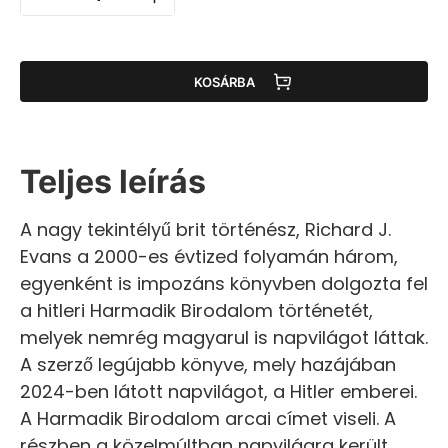
KOSÁRBA
Teljes leírás
A nagy tekintélyű brit történész, Richard J.
Evans a 2000-es évtized folyamán három,
egyenként is impozáns könyvben dolgozta fel
a hitleri Harmadik Birodalom történetét,
melyek nemrég magyarul is napvilágot láttak.
A szerző legújabb könyve, mely hazájában
2024-ben látott napvilágot, a Hitler emberei.
A Harmadik Birodalom arcai címet viseli. A
részben a közelmúltban napvilágra került