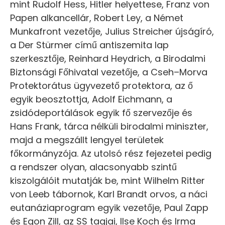
mint Rudolf Hess, Hitler helyettese, Franz von
Papen alkancellár, Robert Ley, a Német
Munkafront vezetője, Julius Streicher újságíró,
a Der Stürmer című antiszemita lap
szerkesztője, Reinhard Heydrich, a Birodalmi
Biztonsági Főhivatal vezetője, a Cseh–Morva
Protektorátus ügyvezető protektora, az ő
egyik beosztottja, Adolf Eichmann, a
zsidódeportálások egyik fő szervezője és
Hans Frank, tárca nélküli birodalmi miniszter,
majd a megszállt lengyel területek
főkormányzója. Az utolsó rész fejezetei pedig
a rendszer olyan, alacsonyabb szintű
kiszolgálóit mutatják be, mint Wilhelm Ritter
von Leeb tábornok, Karl Brandt orvos, a náci
eutanáziaprogram egyik vezetője, Paul Zapp
és Egon Zill, az SS tagjai, Ilse Koch és Irma