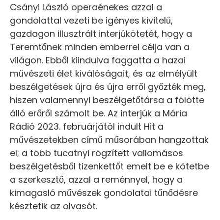
Csányi László operaénekes azzal a
gondolattal vezeti be igényes kivitelű,
gazdagon illusztrált interjúkötetét, hogy a
Teremtőnek minden emberrel célja van a
világon. Ebből kiindulva faggatta a hazai
művészeti élet kiválóságait, és az elmélyült
beszélgetések újra és újra erről győzték meg,
hiszen valamennyi beszélgetőtársa a fölötte
álló erőről számolt be. Az interjúk a Mária
Rádió 2023. februárjától indult Hit a
művészetekben című műsorában hangzottak
el; a több tucatnyi rögzített vallomásos
beszélgetésből tizenkettőt emelt be e kötetbe
a szerkesztő, azzal a reménnyel, hogy a
kimagasló művészek gondolatai tűnődésre
késztetik az olvasót.